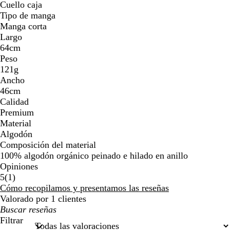
Cuello caja
Tipo de manga
Manga corta
Largo
64cm
Peso
121g
Ancho
46cm
Calidad
Premium
Material
Algodón
Composición del material
100% algodón orgánico peinado e hilado en anillo
Opiniones
1
5
(
1
)
reseñas
Cómo recopilamos y presentamos las reseñas
Valorado por 1 clientes
Mis
búsquedas
Filtrar