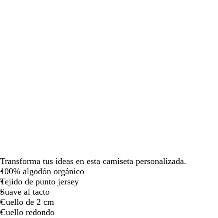
para
para
para
para
pa
moverte
moverte
moverte
moverte
mo
por
por
por
por
po
la
la
la
la
la
imagen
imagen
imagen
imagen
i
Transforma tus ideas en esta camiseta personalizada.
100% algodón orgánico
Tejido de punto jersey
Suave al tacto
Cuello de 2 cm
Cuello redondo