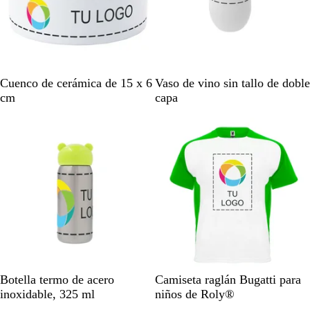
B
B
Cuenco de cerámica de 15 x 6
Vaso de vino sin tallo de doble
l
l
cm
capa
a
a
Opciones nuevas
n
n
c
c
o
o
P
B
B
A
V
B
B
Botella termo de acero
Camiseta raglán Bugatti para
l
l
l
m
e
l
l
inoxidable, 325 ml
niños de Roly®
a
a
a
a
r
a
a