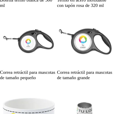
Botella termo blanca de 500
Termo en acero inoxidable
l
l
ml
con tapón rosa de 320 ml
a
a
n
n
c
c
o
o
/
r
o
s
a
N
N
Correa retráctil para mascotas
Correa retráctil para mascotas
e
e
de tamaño pequeño
de tamaño grande
g
g
r
r
o
o