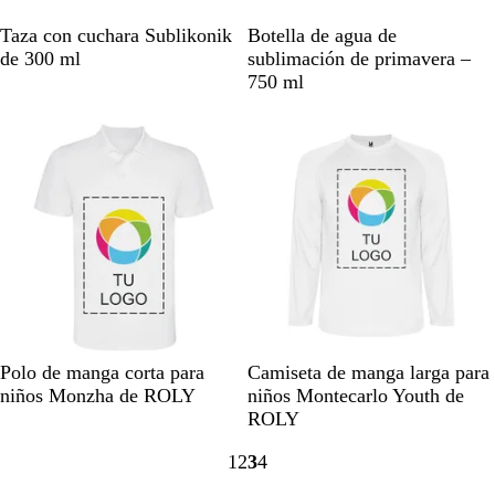
B
B
Taza con cuchara Sublikonik
Botella de agua de
l
l
de 300 ml
sublimación de primavera –
a
a
750 ml
n
n
Opciones nuevas
Opciones nuevas
c
c
o
o
B
A
A
V
A
B
N
A
Polo de manga corta para
Camiseta de manga larga para
l
z
z
e
m
l
a
m
niños Monzha de ROLY
niños Montecarlo Youth de
a
u
u
r
a
a
r
a
ROLY
n
l
l
d
r
n
a
r
1
2
3
4
c
t
c
e
i
c
n
i
Ir
Ir
Ir
Ir
o
u
e
l
l
o
j
l