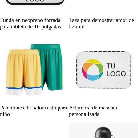
o
t
o
/
u
j
C
r
a
o
q
s
B
B
Funda en neopreno forrada
Taza para demostrar amor de
r
u
p
l
l
para tableta de 10 pulgadas
325 ml
a
e
e
a
a
l
s
a
n
n
a
d
c
c
o
o
o
B
Pantalones de baloncesto para
Alfombra de mascota
l
niño
personalizada
a
n
c