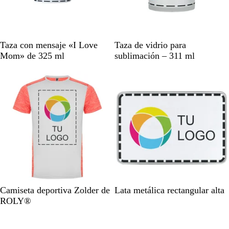
B
G
Taza con mensaje «I Love
Taza de vidrio para
l
r
Mom» de 325 ml
sublimación – 311 ml
a
i
n
s
c
e
o
s
c
a
r
c
h
a
B
A
B
A
B
Camiseta deportiva Zolder de
Lata metálica rectangular alta
l
z
l
m
l
ROLY®
a
u
a
a
a
Novedad
n
l
n
r
n