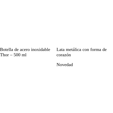
o
B
B
Botella de acero inoxidable
Lata metálica con forma de
l
l
Thor – 500 ml
corazón
a
a
Novedad
n
n
c
c
o
o