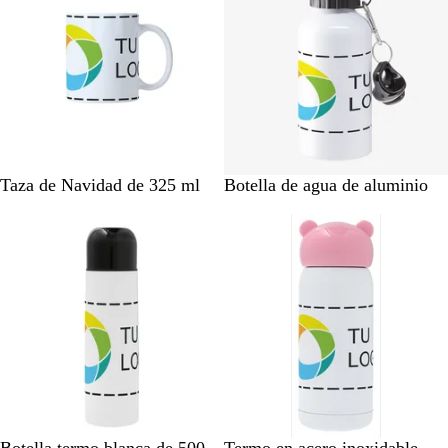
o
B
B
Taza de Navidad de 325 ml
Botella de agua de aluminio
l
l
a
a
n
n
c
c
o
o
B
B