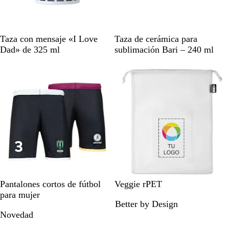
r
r
o
i
n
o
B
B
Taza con mensaje «I Love
Taza de cerámica para
l
l
Dad» de 325 ml
sublimación Bari – 240 ml
a
a
n
n
c
c
o
o
b
Pantalones cortos de fútbol
Veggie rPET
l
para mujer
Better by Design
a
Novedad
n
c