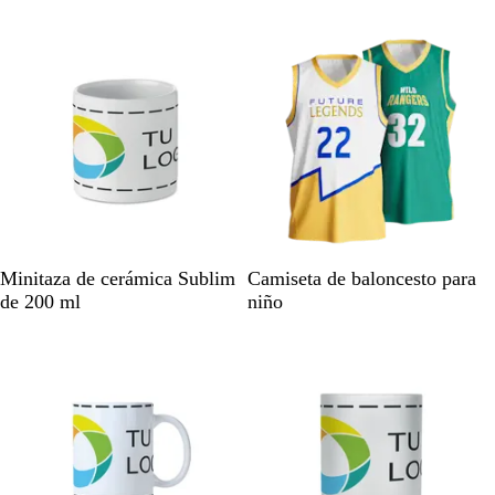
a
a
n
n
c
c
o
o
B
Minitaza de cerámica Sublim
Camiseta de baloncesto para
l
de 200 ml
niño
a
n
c
o