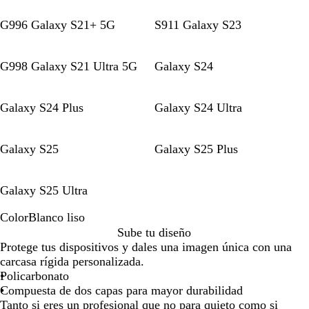
G996 Galaxy S21+ 5G
S911 Galaxy S23
G998 Galaxy S21 Ultra 5G
Galaxy S24
Galaxy S24 Plus
Galaxy S24 Ultra
Galaxy S25
Galaxy S25 Plus
Galaxy S25 Ultra
Color
Blanco liso
B
Sube tu diseño
l
Protege tus dispositivos y dales una imagen única con una
a
carcasa rígida personalizada.
n
Policarbonato
c
Compuesta de dos capas para mayor durabilidad
o
Tanto si eres un profesional que no para quieto como si