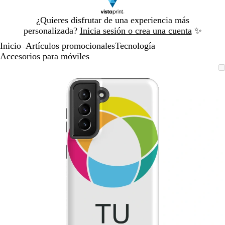
Diapositiva
¿Quieres disfrutar de una experiencia más
1
personalizada?
Inicia sesión o crea una cuenta
✨
de
Inicio
Artículos promocionales
Tecnología
1
...
Accesorios para móviles
Diapositiva
Imagen
Acercado
Utiliza
Haz
1
ampliable
hasta
las
clic
de
mínimo
teclas
para
1
de
expandir
más
y
menos
para
ampliar
y
alejar
y
las
flechas
para
moverte