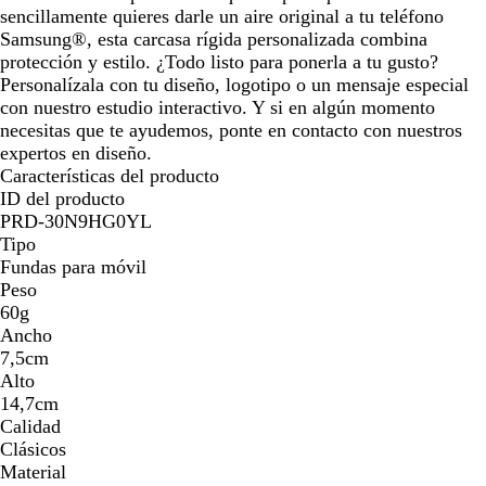
l
sencillamente quieres darle un aire original a tu teléfono
i
Samsung®, esta carcasa rígida personalizada combina
s
protección y estilo. ¿Todo listo para ponerla a tu gusto?
o
Personalízala con tu diseño, logotipo o un mensaje especial
con nuestro estudio interactivo. Y si en algún momento
necesitas que te ayudemos, ponte en contacto con nuestros
expertos en diseño.
Características del producto
ID del producto
PRD-30N9HG0YL
Tipo
Fundas para móvil
Peso
60g
Ancho
7,5cm
Alto
14,7cm
Calidad
Clásicos
Material