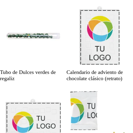
n
n
Agotado
Agotado
c
c
o
o
T
B
Tubo de Dulces verdes de
Calendario de adviento de
r
l
regaliz
chocolate clásico (retrato)
a
a
Agotado
Agotado
n
n
s
c
p
o
a
r
e
n