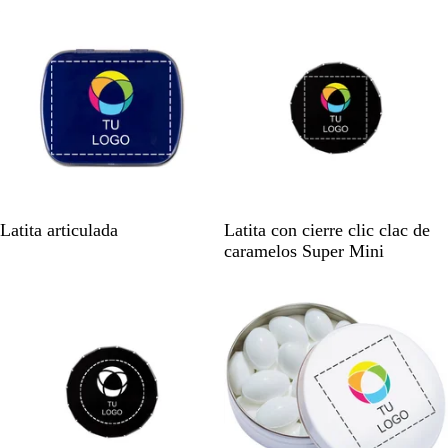
Agotado
Agotado
n
n
c
c
o
o
A
N
V
R
P
N
R
A
N
G
Latita articulada
Latita con cierre clic clac de
z
e
e
o
l
e
o
z
a
r
caramelos Super Mini
u
g
r
j
a
g
j
u
r
i
Agotado
Agotado
l
r
d
o
t
r
o
l
a
s
o
e
e
o
n
m
a
j
a
d
a
t
o
e