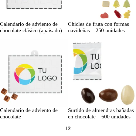
t
e
B
B
Calendario de adviento de
Chicles de fruta con formas
l
l
chocolate clásico (apaisado)
navideñas – 250 unidades
a
a
Agotado
Agotado
n
n
c
c
o
o
B
B
Calendario de adviento de
Surtido de almendras bañadas
l
l
chocolate
en chocolate – 600 unidades
a
a
1
2
n
n
Ir
Ir
c
c