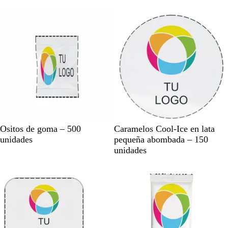
a
j
a
n
o
n
c
c
o
o
B
B
Ositos de goma – 500
Caramelos Cool-Ice en lata
l
l
unidades
pequeña abombada – 150
a
a
unidades
n
n
c
c
o
o