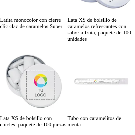
N
B
P
A
N
B
Latita monocolor con cierre
Lata XS de bolsillo de
e
l
l
z
e
l
clic clac de caramelos Super
caramelos refrescantes con
g
a
a
u
g
a
sabor a fruta, paquete de 100
r
n
t
l
r
n
unidades
o
c
e
o
c
Agotado
Agotado
o
a
m
o
d
a
o
t
e
B
T
Lata XS de bolsillo con
Tubo con caramelitos de
l
r
chicles, paquete de 100 piezas
menta
a
a