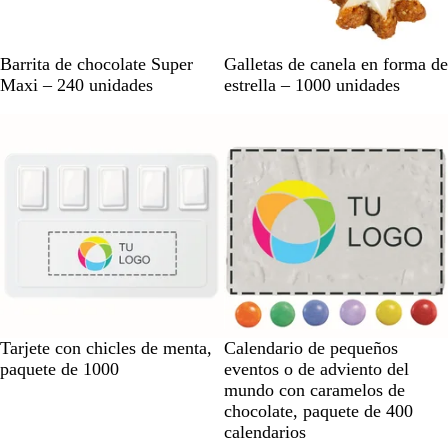
e
e
B
B
Barrita de chocolate Super
Galletas de canela en forma de
l
l
Maxi – 240 unidades
estrella – 1000 unidades
a
a
Agotado
Agotado
n
n
c
c
o
o
B
B
Tarjete con chicles de menta,
Calendario de pequeños
l
l
paquete de 1000
eventos o de adviento del
a
a
mundo con caramelos de
n
n
chocolate, paquete de 400
c
c
calendarios