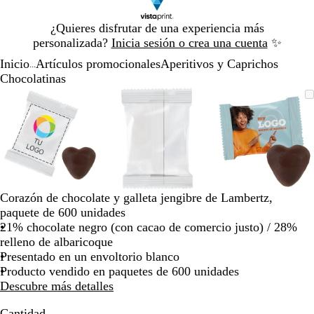
Diapositiva
¿Quieres disfrutar de una experiencia más
1
personalizada?
Inicia sesión o crea una cuenta
✨
de
Inicio
Artículos promocionales
Aperitivos y Caprichos
1
...
Chocolatinas
Diapositiva
Imagen
Acercado
Utiliza
Haz
Imagen
Acercado
Utiliza
Haz
Imagen
Acercado
Utiliza
Haz
1
ampliable
hasta
las
clic
ampliable
hasta
las
clic
ampliable
hasta
las
clic
de
mínimo
teclas
para
mínimo
teclas
para
mínimo
teclas
para
3
de
expandir
de
expandir
de
expandir
más
más
más
y
y
y
menos
menos
menos
para
para
para
Corazón de chocolate y galleta jengibre de Lambertz,
ampliar
ampliar
ampliar
paquete de 600 unidades
y
y
y
21% chocolate negro (con cacao de comercio justo) / 28%
alejar
alejar
alejar
relleno de albaricoque
y
y
y
Presentado en un envoltorio blanco
las
las
las
Producto vendido en paquetes de 600 unidades
flechas
flechas
flechas
Descubre más detalles
para
para
para
moverte
moverte
moverte
Cantidad