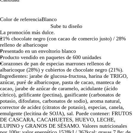
por
por
por
la
la
la
imagen
imagen
imagen
Color de referencia
Blanco
B
Sube tu diseño
l
La promoción más dulce.
a
21% chocolate negro (con cacao de comercio justo) / 28%
n
relleno de albaricoque
c
Presentado en un envoltorio blanco
o
Producto vendido en paquetes de 600 unidades
Corazones de pan de especias marrones rellenos de
albaricoque (28%) y cubiertos de chocolate negro (21%).
Ingredientes: jarabe de glucosa-fructosa, harina de TRIGO,
azúcar, puré de albaricoque, pasta de cacao, manteca de
cacao, jarabe de azúcar de caramelo, acidulante (ácido
cítrico), gelificante (pectina), gasificante (carbonatos de
potasio, difosfatos, carbonatos de sodio), aroma natural,
corrector de acidez (citratos de potasio), especias, canela,
emulgente (lecitina de SOJA), sal. Puede contener: FRUTOS
DE CASCARA, CACAHUETES, HUEVO, LECHE,
LUPINO y GRANOS DE SÉSAMO. Valores nutricionales
por 100g: valor energético 1528kJ / 362kcal; grasas 7,8g; de