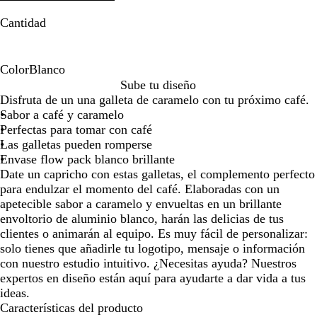
por
por
Cantidad
la
la
imagen
imagen
Color
Blanco
B
Sube tu diseño
l
Disfruta de un una galleta de caramelo con tu próximo café.
a
Sabor a café y caramelo
n
Perfectas para tomar con café
c
Las galletas pueden romperse
o
Envase flow pack blanco brillante
Date un capricho con estas galletas, el complemento perfecto
para endulzar el momento del café. Elaboradas con un
apetecible sabor a caramelo y envueltas en un brillante
envoltorio de aluminio blanco, harán las delicias de tus
clientes o animarán al equipo. Es muy fácil de personalizar:
solo tienes que añadirle tu logotipo, mensaje o información
con nuestro estudio intuitivo. ¿Necesitas ayuda? Nuestros
expertos en diseño están aquí para ayudarte a dar vida a tus
ideas.
Características del producto