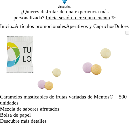
Diapositiva
¿Quieres disfrutar de una experiencia más
1
personalizada?
Inicia sesión o crea una cuenta
✨
de
Inicio
Artículos promocionales
Aperitivos y Caprichos
Dulces
1
...
Diapositiva
Imagen
Acercado
Utiliza
Haz
Imagen
Acercado
Utiliza
Haz
1
ampliable
hasta
las
clic
ampliable
hasta
las
clic
de
mínimo
teclas
para
mínimo
teclas
para
2
de
expandir
de
expandir
más
más
y
y
menos
menos
para
para
ampliar
ampliar
y
y
alejar
alejar
Caramelos masticables de frutas variadas de Mentos® – 500
y
y
unidades
las
las
Mezcla de sabores afrutados
flechas
flechas
Bolsa de papel
para
para
Descubre más detalles
moverte
moverte
por
por