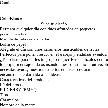
Cantidad
la
la
imagen
imagen
Color
Blanco
B
Sube tu diseño
l
Refresca cualquier día con dúos afrutados en paquetes
a
personalizados.
n
Mezcla de sabores afrutados
c
Bolsa de papel
o
Alégrate el día con unos caramelos masticables de frutas.
Perfectos para poner frescor en el trabajo y endulzar eventos.
¿Todo listo para darles tu propio toque? Personalízalos con tu
logotipo, mensaje o datos usando nuestro estudio intuitivo. Si
necesitas ayuda, nuestros expertos en diseño estarán
encantados de dar vida a tus ideas.
Características del producto
ID del producto
PRD-K4BVFBMYQ
Tipo
Caramelos
Nombre de la marca