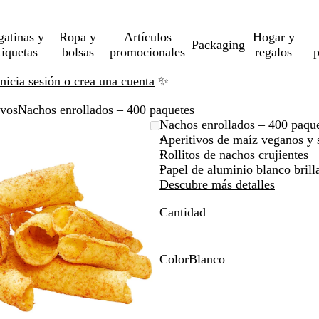
gatinas y
Ropa y
Artículos
Hogar y
Packaging
tiquetas
bolsas
promocionales
regalos
p
Inicia sesión o crea una cuenta
✨
ivos
Nachos enrollados – 400 paquetes
Imagen
Acercado
Utiliza
Haz
Nachos enrollados – 400 paqu
ampliable
hasta
las
clic
Aperitivos de maíz veganos y 
mínimo
teclas
para
Rollitos de nachos crujientes
de
expandir
Papel de aluminio blanco brill
más
Descubre más detalles
y
Cantidad
menos
para
ampliar
y
Color
Blanco
alejar
B
y
l
las
a
flechas
n