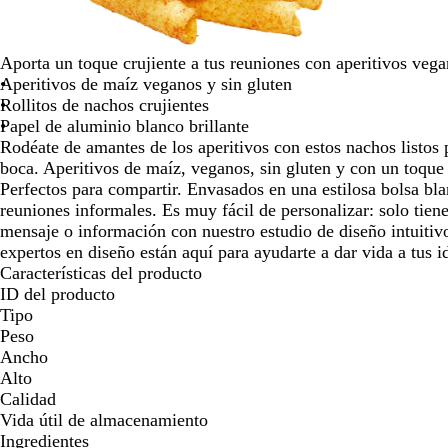
para
moverte
por
Aporta un toque crujiente a tus reuniones con aperitivos vega
la
Aperitivos de maíz veganos y sin gluten
imagen
Rollitos de nachos crujientes
Papel de aluminio blanco brillante
Rodéate de amantes de los aperitivos con estos nachos listos 
boca. Aperitivos de maíz, veganos, sin gluten y con un toque
Perfectos para compartir. Envasados en una estilosa bolsa blan
reuniones informales. Es muy fácil de personalizar: solo tiene
mensaje o información con nuestro estudio de diseño intuitiv
expertos en diseño están aquí para ayudarte a dar vida a tus i
Características del producto
ID del producto
Tipo
Peso
Ancho
Alto
Calidad
Vida útil de almacenamiento
Ingredientes