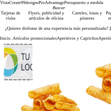
VistaCreate
99designs
ProAdvantage
Presupuesto a medida
Tarjetas de
Flyers, publicidad y
Carteles, lonas y
Pe
visita
artículos de oficina
pósteres
e
Diapositiva
¿Quieres disfrutar de una experiencia más personalizada?
1
de
Inicio
Artículos promocionales
Aperitivos y Caprichos
Aperit
1
...
Diapositiva
Imagen
Acercado
Utiliza
Haz
1
ampliable
hasta
las
clic
de
mínimo
teclas
para
2
de
expandir
más
y
menos
para
ampliar
y
alejar
y
las
flechas