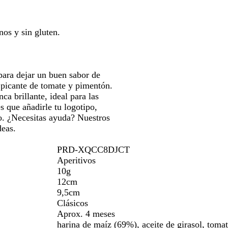
para
c
moverte
o
por
nos y sin gluten.
la
imagen
para dejar un buen sabor de
 picante de tomate y pimentón.
ca brillante, ideal para las
s que añadirle tu logotipo,
o. ¿Necesitas ayuda? Nuestros
deas.
PRD-XQCC8DJCT
Aperitivos
10g
12cm
9,5cm
Clásicos
Aprox. 4 meses
harina de maíz (69%), aceite de girasol, tomat