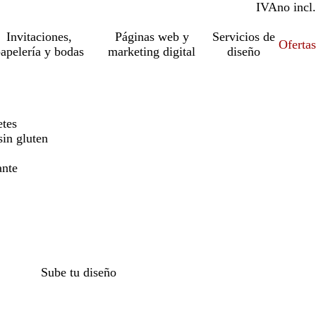
IVA
incl.
no incl.
Invitaciones,
Páginas web y
Servicios de
Ofertas
apelería y bodas
marketing digital
diseño
etes
sin gluten
ante
Sube tu diseño