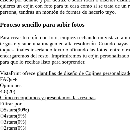
quieres un cojín con foto para tu casa como si se trata de un 
persona, tendrás un montón de formas de hacerlo tuyo.
Proceso sencillo para subir fotos
Para crear tu cojín con foto, empieza echando un vistazo a nue
te guste y sube una imagen en alta resolución. Cuando hayas r
toques finales insertando texto o afinando las fotos, entre otr
encargaremos del resto. Imprimiremos tu cojín personalizado 
para que lo recibas listo para sorprender.
VistaPrint ofrece
plantillas de diseño de Cojines personalizad
FAQs
Opiniones
20
4.8
(
20
)
reseñas
Cómo recopilamos y presentamos las reseñas
Filtrar por
5
stars
(
90
%)
4
stars
(
5
%)
3
stars
(
0
%)
2
stars
(
0
%)