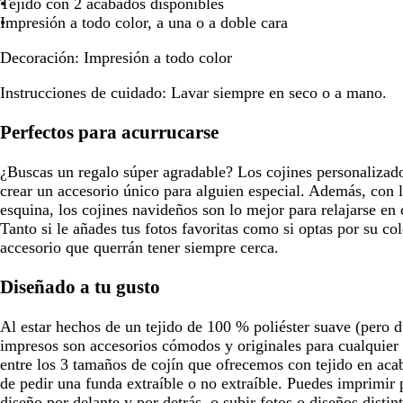
Tejido con 2 acabados disponibles
o
Impresión a todo color, a una o a doble cara
s
q
Decoración:
Impresión a todo color
u
e
Instrucciones de cuidado:
Lavar siempre en seco o a mano.
Perfectos para acurrucarse
¿Buscas un regalo súper agradable? Los cojines personalizado
crear un accesorio único para alguien especial. Además, con la
esquina, los cojines navideños son lo mejor para relajarse en
Tanto si le añades tus fotos favoritas como si optas por su col
accesorio que querrán tener siempre cerca.
Diseñado a tu gusto
Al estar hechos de un tejido de 100 % poliéster suave (pero d
impresos son accesorios cómodos y originales para cualquier
entre los 3 tamaños de cojín que ofrecemos con tejido en aca
de pedir una funda extraíble o no extraíble. Puedes imprimir
diseño por delante y por detrás, o subir fotos o diseños distin