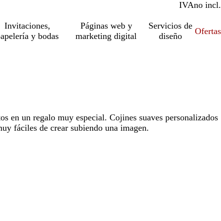
IVA
incl.
no incl.
Invitaciones,
Páginas web y
Servicios de
Ofertas
apelería y bodas
marketing digital
diseño
tos en un regalo muy especial. Cojines suaves personalizados
muy fáciles de crear subiendo una imagen.
Loading
options