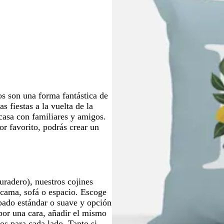
a
a
a
o
a
a
z
r
r
r
r
r
u
o
o
o
o
o
l
a
d
o
s son una forma fantástica de
s fiestas a la vuelta de la
 casa con familiares y amigos.
or favorito, podrás crear un
uradero), nuestros cojines
 cama, sofá o espacio. Escoge
bado estándar o suave y opción
 por una cara, añadir el mismo
tos para cada lado. Tanto si