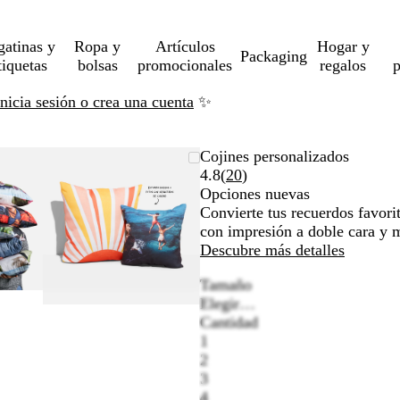
gatinas y
Ropa y
Artículos
Hogar y
Packaging
tiquetas
bolsas
promocionales
regalos
p
Inicia sesión o crea una cuenta
✨
gen
rcado
iza
Imagen
Acercado
Utiliza
Haz
Cojines personalizados
iable
a
ampliable
hasta
las
clic
Leer
4.8
(
20
)
imo
as
mínimo
teclas
para
20
Opciones nuevas
ndir
de
expandir
reseñas
Convierte tus recuerdos favori
más
con impresión a doble cara y 
y
Descubre más detalles
os
menos
Tamaño
para
Elegir…
iar
ampliar
Cantidad
y
1
r
alejar
2
y
3
las
4
has
flechas