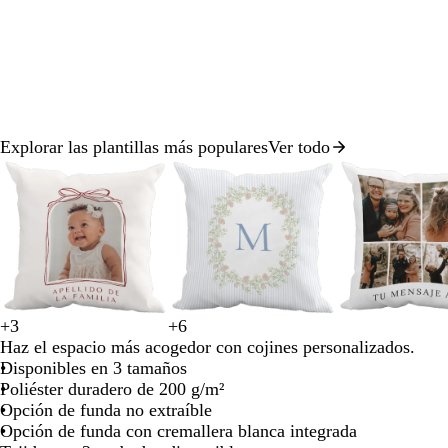
para
para
para
moverte
moverte
mov
por
por
por
la
la
la
imagen
imagen
ima
Explorar las plantillas más populares
Ver todo
Diapositiva
1
de
8
n
+
3
+
6
b
b
c
r
v
b
b
b
b
c
e
Haz el espacio más acogedor con cojines personalizados.
l
l
r
o
e
l
l
l
l
r
g
Disponibles en 3 tamaños
a
a
e
j
r
a
a
a
a
e
r
Poliéster duradero de 200 g/m²
n
n
m
o
d
n
n
n
n
m
o
Opción de funda no extraíble
c
c
a
e
c
c
c
c
a
Opción de funda con cremallera blanca integrada
o
o
b
o
o
o
o