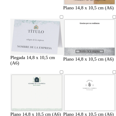
r
t
t
Plano 14,8 x 10,5 cm (A6)
o
o
o
s
s
s
a
t
t
c
a
a
l
d
d
a
o
o
r
o
b
b
b
Plegada 14,8 x 10,5 cm
g
g
Plano 14,8 x 10,5 cm (A6)
l
l
l
(A6)
r
r
a
a
a
i
i
n
n
n
s
s
c
c
c
c
o
o
o
o
l
s
a
c
r
u
o
r
o
b
b
b
b
b
b
b
b
b
b
b
b
Plano 14,8 x 10,5 cm (A6)
Plano 14,8 x 10,5 cm (A6)