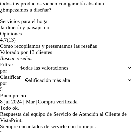
todos tus productos vienen con garantía absoluta.
¿Empezamos a diseñar?
Servicios para el hogar
Jardinería y paisajismo
Opiniones
13
4.7
(
13
)
reseñas
Cómo recopilamos y presentamos las reseñas
Valorado por 13 clientes
Mis
búsquedas
Filtrar
por
Clasificar
por
5
Buen precio.
8 jul 2024
|
Mar
|
Compra verificada
Todo ok.
Respuesta del equipo de Servicio de Atención al Cliente de
VistaPrint:
Siempre encantados de servirle con lo mejor.