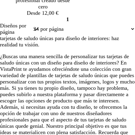
profesional creado desde
r
m
cero
o
a
Desde 12,00 €
r
1
Página
Diseños por
1
página
tarjetas de saludo únicas para diseño de interiores: haz
realidad tu visión.
¿Buscas una manera sencilla de personalizar tus tarjetas de
saludo únicas con un diseño para diseño de interiores? En
VistaPrint te ayudamos ofreciéndote una colección con gran
variedad de plantillas de tarjetas de saludo únicas que puedes
personalizar con tus propios textos, imágenes, logos y mucho
más. Si ya tienes tu propio diseño, tampoco hay problema,
puedes subirlo a nuestra plataforma y pasar directamente a
escoger las opciones de producto que más te interesen.
Además, si necesitas ayuda con tu diseño, te ofrecemos la
opción de trabajar con uno de nuestros diseñadores
profesionales para que el aspecto de tus tarjetas de saludo
únicas quede genial. Nuestro principal objetivo es que tus
ideas se materialicen con plena satisfacción. Recuerda que