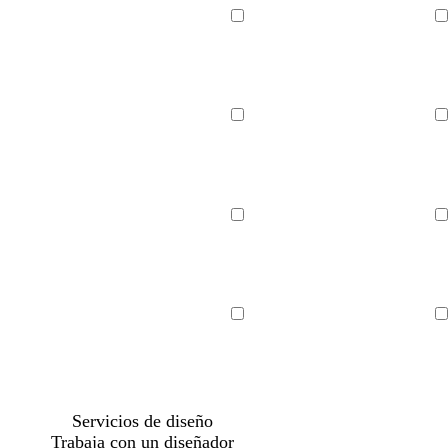
Cargando
Cargando
Cargando
Cargando
Cargando
Cargando
Cargando
Cargando
Servicios de diseño
Trabaja con un diseñador