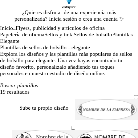
Diapositiva
¿Quieres disfrutar de una experiencia más
1
personalizada?
Inicia sesión o crea una cuenta
✨
de
Inicio
Flyers, publicidad y artículos de oficina
1
...
Papelería de oficina
Sellos y tinta
Sellos de bolsillo
Plantillas
Elegante
Plantillas de sellos de bolsillo - elegante
Explora los diseños y las plantillas más populares de sellos
de bolsillo para elegante. Una vez hayas encontrado tu
diseño favorito, personalízalo añadiendo tus toques
personales en nuestro estudio de diseño online.
Buscar plantillas
19 resultados
Filtros
Sube tu propio diseño