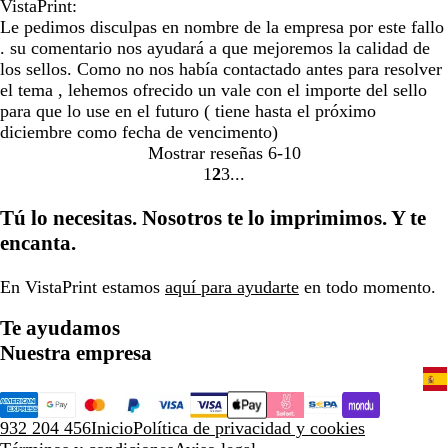
VistaPrint:
Le pedimos disculpas en nombre de la empresa por este fallo
. su comentario nos ayudará a que mejoremos la calidad de
los sellos. Como no nos había contactado antes para resolver
el tema , lehemos ofrecido un vale con el importe del sello
para que lo use en el futuro ( tiene hasta el próximo
diciembre como fecha de vencimento)
Mostrar reseñas
6-10
1
2
3
Ir
Ir
Ir
a
a
a
Tú lo necesitas. Nosotros te lo imprimimos. Y te
la
la
la
encanta.
página
página
página
En VistaPrint estamos
aquí para ayudarte
en todo momento.
Te ayudamos
Nuestra empresa
932 204 456
Inicio
Política de privacidad y cookies