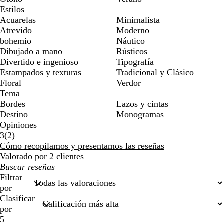
Estilos
Acuarelas
Minimalista
Atrevido
Moderno
bohemio
Náutico
Dibujado a mano
Rústicos
Divertido e ingenioso
Tipografía
Estampados y texturas
Tradicional y Clásico
Floral
Verdor
Tema
Bordes
Lazos y cintas
Destino
Monogramas
Opiniones
2
3
(
2
)
reseñas
Cómo recopilamos y presentamos las reseñas
Valorado por 2 clientes
Mis
búsquedas
Filtrar
por
Clasificar
por
5