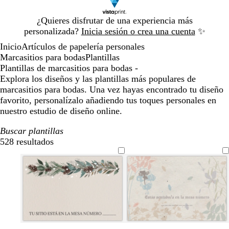
Diapositiva
¿Quieres disfrutar de una experiencia más
1
personalizada?
Inicia sesión o crea una cuenta
✨
de
Inicio
Artículos de papelería personales
1
Marcasitios para bodas
Plantillas
Plantillas de marcasitios para bodas -
Explora los diseños y las plantillas más populares de
marcasitios para bodas. Una vez hayas encontrado tu diseño
favorito, personalízalo añadiendo tus toques personales en
nuestro estudio de diseño online.
Buscar plantillas
528 resultados
Filtros
c
c