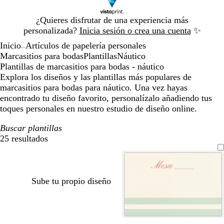
Diapositiva
¿Quieres disfrutar de una experiencia más
1
personalizada?
Inicia sesión o crea una cuenta
✨
de
Inicio
Artículos de papelería personales
1
...
Marcasitios para bodas
Plantillas
Náutico
Plantillas de marcasitios para bodas - náutico
Explora los diseños y las plantillas más populares de
marcasitios para bodas para náutico. Una vez hayas
encontrado tu diseño favorito, personalízalo añadiendo tus
toques personales en nuestro estudio de diseño online.
Buscar plantillas
25 resultados
Filtros
Sube tu propio diseño
c
b
c
l
r
b
r
c
c