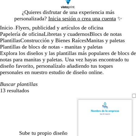
Diapositiva
¿Quieres disfrutar de una experiencia más
1
personalizada?
Inicia sesión o crea una cuenta
✨
de
Inicio
Flyers, publicidad y artículos de oficina
1
...
Papelería de oficina
Libretas y cuadernos
Blocs de notas
Plantillas
Construcción y Bienes Raíces
Manitas y paletas
Plantillas de blocs de notas - manitas y paletas
Explora los diseños y las plantillas más populares de blocs de
notas para manitas y paletas. Una vez hayas encontrado tu
diseño favorito, personalízalo añadiendo tus toques
personales en nuestro estudio de diseño online.
Buscar plantillas
13 resultados
Filtros
Sube tu propio diseño