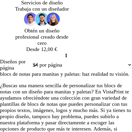
a
e
z
z
e
e
Servicios de diseño
r
g
u
u
r
r
Trabaja con un diseñador
a
r
l
l
d
r
n
o
o
o
e
a
j
s
s
b
c
Obtén un diseño
a
c
c
o
o
profesional creado desde
u
u
s
t
cero
r
r
q
a
Desde 12,00 €
o
o
u
1
e
Página
Diseños por
1
página
blocs de notas para manitas y paletas: haz realidad tu visión.
¿Buscas una manera sencilla de personalizar tus blocs de
notas con un diseño para manitas y paletas? En VistaPrint te
ayudamos ofreciéndote una colección con gran variedad de
plantillas de blocs de notas que puedes personalizar con tus
propios textos, imágenes, logos y mucho más. Si ya tienes tu
propio diseño, tampoco hay problema, puedes subirlo a
nuestra plataforma y pasar directamente a escoger las
opciones de producto que más te interesen. Además, si