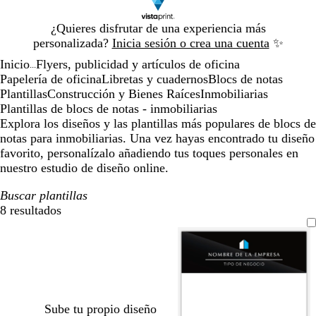
Diapositiva
¿Quieres disfrutar de una experiencia más
1
personalizada?
Inicia sesión o crea una cuenta
✨
de
Inicio
Flyers, publicidad y artículos de oficina
1
...
Papelería de oficina
Libretas y cuadernos
Blocs de notas
Plantillas
Construcción y Bienes Raíces
Inmobiliarias
Plantillas de blocs de notas - inmobiliarias
Explora los diseños y las plantillas más populares de blocs de
notas para inmobiliarias. Una vez hayas encontrado tu diseño
favorito, personalízalo añadiendo tus toques personales en
nuestro estudio de diseño online.
Buscar plantillas
8 resultados
Filtros
Sube tu propio diseño