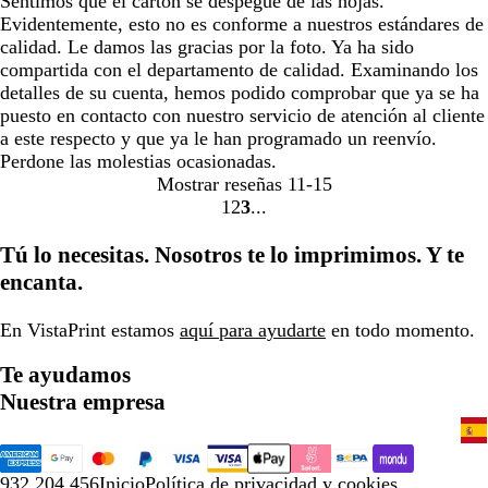
Sentimos que el cartón se despegue de las hojas.
Evidentemente, esto no es conforme a nuestros estándares de
calidad. Le damos las gracias por la foto. Ya ha sido
compartida con el departamento de calidad. Examinando los
detalles de su cuenta, hemos podido comprobar que ya se ha
puesto en contacto con nuestro servicio de atención al cliente
a este respecto y que ya le han programado un reenvío.
Perdone las molestias ocasionadas.
Mostrar reseñas
11-15
1
2
3
Ir
Ir
Ir
a
a
a
Tú lo necesitas. Nosotros te lo imprimimos. Y te
la
la
la
encanta.
página
página
página
En VistaPrint estamos
aquí para ayudarte
en todo momento.
Te ayudamos
Nuestra empresa
932 204 456
Inicio
Política de privacidad y cookies