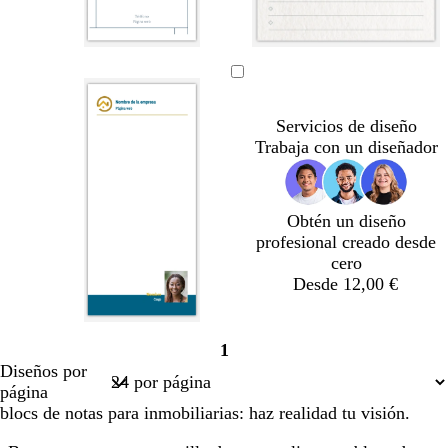
a
n
g
g
g
g
g
g
z
e
r
r
r
r
r
r
u
g
i
i
i
i
i
i
l
r
s
s
s
s
s
s
Servicios de diseño
o
o
c
c
c
c
Trabaja con un diseñador
s
l
l
l
l
c
a
a
a
a
u
r
r
r
r
Obtén un diseño
r
o
o
o
o
profesional creado desde
o
cero
Desde 12,00 €
1
Página
Diseños por
1
página
blocs de notas para inmobiliarias: haz realidad tu visión.