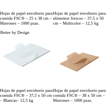
M
B
Hojas de papel envoltorio para
Hojas de papel envoltorio para
a
l
comida FSC® – 25 x 38 cm –
alimentos frescos – 37,5 x 50
r
a
Marrones – 1000 pzas.
cm – Multicolor – 12,5 kg
r
n
Better by Design
ó
c
n
o
/
r
o
j
o
B
M
Hojas de papel envoltorio para
Hojas de papel envoltorio para
l
a
comida FSC® – 37,5 x 50 cm
comida FSC® – 38 x 50 cm –
a
r
– Blancas– 12,5 kg
Marrones – 1000 pzas.
n
r