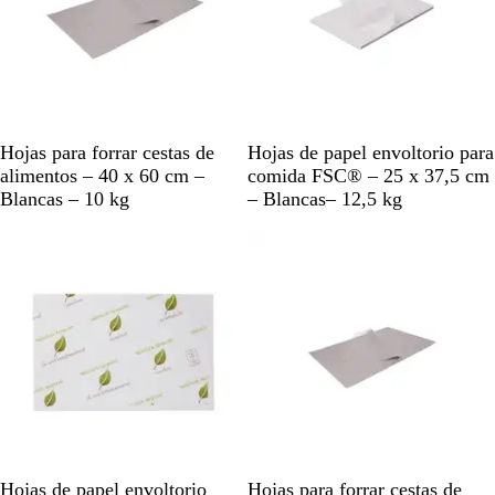
B
B
Hojas para forrar cestas de
Hojas de papel envoltorio para
l
l
alimentos – 40 x 60 cm –
comida FSC® – 25 x 37,5 cm
a
a
Blancas – 10 kg
– Blancas– 12,5 kg
n
n
c
c
o
o
B
B
Hojas de papel envoltorio
Hojas para forrar cestas de