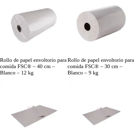
B
B
Rollo de papel envoltorio para
Rollo de papel envoltorio para
l
l
comida FSC® – 40 cm –
comida FSC® – 30 cm –
a
a
Blanco – 12 kg
Blanco – 9 kg
n
n
c
c
o
o