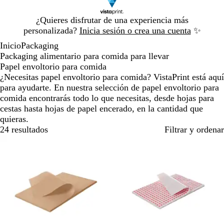
Diapositiva
¿Quieres disfrutar de una experiencia más
1
personalizada?
Inicia sesión o crea una cuenta
✨
de
Inicio
Packaging
1
Packaging alimentario para comida para llevar
Papel envoltorio para comida
¿Necesitas papel envoltorio para comida? VistaPrint está aquí
para ayudarte. En nuestra selección de papel envoltorio para
comida encontrarás todo lo que necesitas, desde hojas para
cestas hasta hojas de papel encerado, en la cantidad que
quieras.
24 resultados
Filtrar y ordenar
Lo más vendido