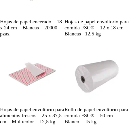
B
B
Hojas de papel encerado – 18
Hojas de papel envoltorio para
l
l
x 24 cm – Blancas – 20000
comida FSC® – 12 x 18 cm –
a
a
pzas.
Blancas– 12,5 kg
n
n
Agotado
Agotado
c
c
o
o
B
B
Hojas de papel envoltorio para
Rollo de papel envoltorio para
l
l
alimentos frescos – 25 x 37,5
comida FSC® – 50 cm –
a
a
cm – Multicolor – 12,5 kg
Blanco – 15 kg
n
n