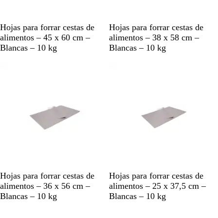
B
B
Hojas para forrar cestas de
Hojas para forrar cestas de
l
l
alimentos – 45 x 60 cm –
alimentos – 38 x 58 cm –
a
a
Blancas – 10 kg
Blancas – 10 kg
n
n
c
c
o
o
B
B
Hojas para forrar cestas de
Hojas para forrar cestas de
l
l
alimentos – 36 x 56 cm –
alimentos – 25 x 37,5 cm –
a
a
Blancas – 10 kg
Blancas – 10 kg
n
n
c
c