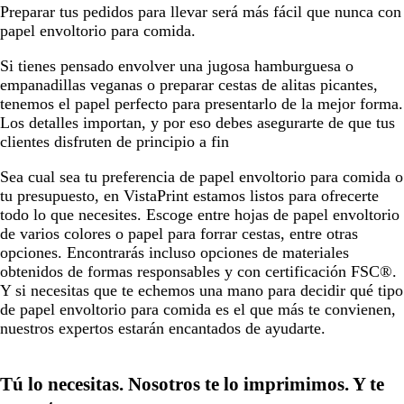
Preparar tus pedidos para llevar será más fácil que nunca con
c
c
papel envoltorio para comida.
o
o
/
Si tienes pensado envolver una jugosa hamburguesa o
r
empanadillas veganas o preparar cestas de alitas picantes,
o
tenemos el papel perfecto para presentarlo de la mejor forma.
j
Los detalles importan, y por eso debes asegurarte de que tus
o
clientes disfruten de principio a fin
Sea cual sea tu preferencia de papel envoltorio para comida o
tu presupuesto, en VistaPrint estamos listos para ofrecerte
todo lo que necesites. Escoge entre hojas de papel envoltorio
de varios colores o papel para forrar cestas, entre otras
opciones. Encontrarás incluso opciones de materiales
obtenidos de formas responsables y con certificación FSC®.
Y si necesitas que te echemos una mano para decidir qué tipo
de papel envoltorio para comida es el que más te convienen,
nuestros expertos estarán encantados de ayudarte.
Tú lo necesitas. Nosotros te lo imprimimos. Y te