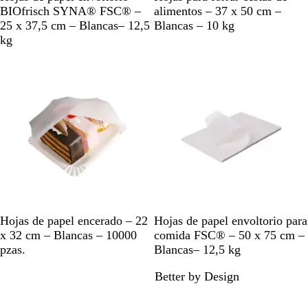
l
l
BIOfrisch SYNA® FSC® –
alimentos – 37 x 50 cm –
a
a
25 x 37,5 cm – Blancas– 12,5
Blancas – 10 kg
n
n
kg
c
c
o
o
B
B
Hojas de papel encerado – 22
Hojas de papel envoltorio para
l
l
x 32 cm – Blancas – 10000
comida FSC® – 50 x 75 cm –
a
a
pzas.
Blancas– 12,5 kg
n
n
Better by Design
c
c
o
o