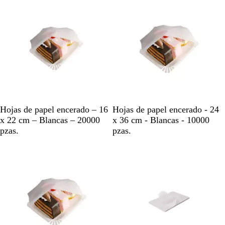
o
o
B
B
Hojas de papel encerado – 16
Hojas de papel encerado - 24
l
l
x 22 cm – Blancas – 20000
x 36 cm - Blancas - 10000
a
a
pzas.
pzas.
n
n
Agotado
c
c
o
o