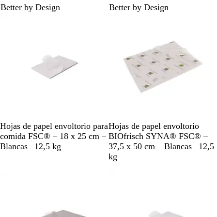
Better by Design
Better by Design
c
ó
o
n
B
B
Hojas de papel envoltorio para
Hojas de papel envoltorio
l
l
comida FSC® – 18 x 25 cm –
BIOfrisch SYNA® FSC® –
a
a
Blancas– 12,5 kg
37,5 x 50 cm – Blancas– 12,5
n
n
kg
c
c
o
o