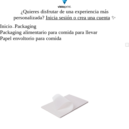
Diapositiva
¿Quieres disfrutar de una experiencia más
1
personalizada?
Inicia sesión o crea una cuenta
✨
de
Inicio
Packaging
1
...
Packaging alimentario para comida para llevar
Papel envoltorio para comida
Diapositiva
Imagen
Acercado
Utiliza
Haz
1
ampliable
hasta
las
clic
de
mínimo
teclas
para
1
de
expandir
más
y
menos
para
ampliar
y
alejar
y
las
flechas
para