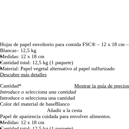
moverte
por
la
imagen
Hojas de papel envoltorio para comida FSC® – 12 x 18 cm –
Blancas– 12,5 kg
Medidas: 12 x 18 cm
Cantidad total: 12,5 kg (1 paquete)
Material: Papel vegetal alternativo al papel sulfurizado
Descubre más detalles
Cantidad
*
Mostrar la guía de precios
Introduce o selecciona una cantidad
Color del material de base
Blanco
B
Añadir a la cesta
l
Papel de apariencia cuidada para envolver alimentos.
a
Medidas: 12 x 18 cm
n
Cantidad total: 12,5 kg (1 paquete)