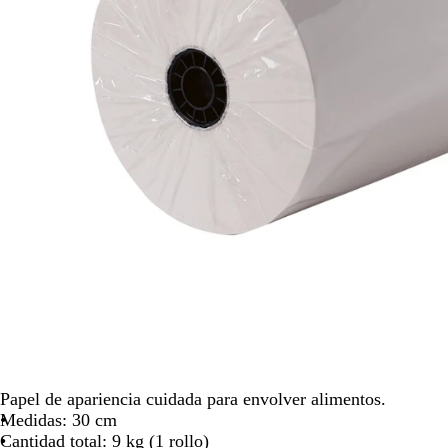
para
moverte
por
la
imagen
Papel de apariencia cuidada para envolver alimentos.
Medidas: 30 cm
Cantidad total: 9 kg (1 rollo)