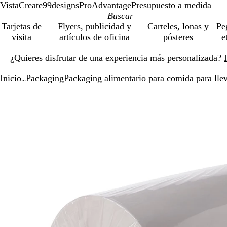
VistaCreate
99designs
ProAdvantage
Presupuesto a medida
Tarjetas de
Flyers, publicidad y
Carteles, lonas y
Pe
visita
artículos de oficina
pósteres
e
Diapositiva
¿Quieres disfrutar de una experiencia más personalizada?
1
de
Inicio
Packaging
Packaging alimentario para comida para lle
1
...
Diapositiva
Imagen
Acercado
Utiliza
Haz
1
ampliable
hasta
las
clic
de
mínimo
teclas
para
1
de
expandir
más
y
menos
para
ampliar
y
alejar
y
las
flechas