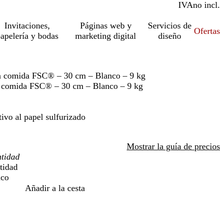
IVA
incl.
no incl.
Invitaciones,
Páginas web y
Servicios de
Ofertas
apelería y bodas
marketing digital
diseño
ra comida FSC® – 30 cm – Blanco – 9 kg
ra comida FSC® – 30 cm – Blanco – 9 kg
tivo al papel sulfurizado
Mostrar la guía de precios
tidad
nco
Añadir a la cesta