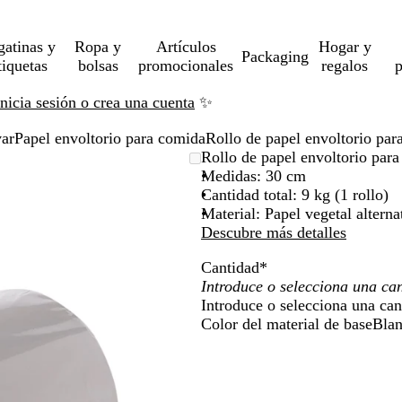
gatinas y
Ropa y
Artículos
Hogar y
Packaging
tiquetas
bolsas
promocionales
regalos
p
Inicia sesión o crea una cuenta
✨
var
Papel envoltorio para comida
Rollo de papel envoltorio pa
Rollo de papel envoltorio pa
Medidas: 30 cm
Cantidad total: 9 kg (1 rollo)
Material: Papel vegetal alterna
Descubre más detalles
Cantidad
*
Introduce o selecciona una can
Color del material de base
Bla
B
l
a
n