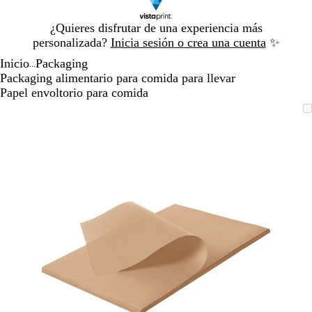
Diapositiva
¿Quieres disfrutar de una experiencia más
1
personalizada?
Inicia sesión o crea una cuenta
✨
de
Inicio
Packaging
1
...
Packaging alimentario para comida para llevar
Papel envoltorio para comida
Diapositiva
Imagen
Acercado
Utiliza
Haz
1
ampliable
hasta
las
clic
de
mínimo
teclas
para
1
de
expandir
más
y
menos
para
ampliar
y
alejar
y
las
flechas
para