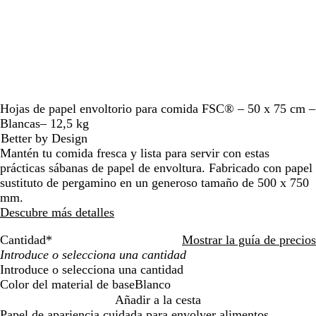
moverte
por
la
imagen
Hojas de papel envoltorio para comida FSC® – 50 x 75 cm –
Blancas– 12,5 kg
Better by Design
Mantén tu comida fresca y lista para servir con estas
prácticas sábanas de papel de envoltura. Fabricado con papel
sustituto de pergamino en un generoso tamaño de 500 x 750
mm.
Descubre más detalles
Cantidad
*
Mostrar la guía de precios
Introduce o selecciona una cantidad
Color del material de base
Blanco
B
Añadir a la cesta
l
Papel de apariencia cuidada para envolver alimentos.