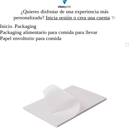
Diapositiva
¿Quieres disfrutar de una experiencia más
1
personalizada?
Inicia sesión o crea una cuenta
✨
de
Inicio
Packaging
1
...
Packaging alimentario para comida para llevar
Papel envoltorio para comida
Diapositiva
Imagen
Acercado
Utiliza
Haz
1
ampliable
hasta
las
clic
de
mínimo
teclas
para
1
de
expandir
más
y
menos
para
ampliar
y
alejar
y
las
flechas
para