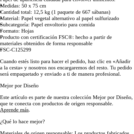
a
Medidas: 50 x 75 cm
n
Cantidad total: 12,5 kg (1 paquete de 667 sábanas)
c
Material: Papel vegetal alternativo al papel sulfurizado
o
Subcategoría: Papel envoltorio para comida
Formato: Hojas
Producto con certificación FSC®: hecho a partir de
materiales obtenidos de forma responsable
FSC-C125299
Cuando estés listo para hacer el pedido, haz clic en «Añadir
a la cesta» y nosotros nos encargaremos del resto. Tu pedido
será empaquetado y enviado a ti de manera profesional.
Mejor por Diseño
Este artículo es parte de nuestra colección Mejor por Diseño,
que te conecta con productos de origen responsable.
Aprende más
.
¿Qué lo hace mejor?
Materiales de origen responsable:
Los productos fabricados