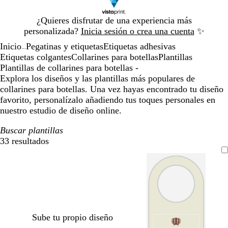
Diapositiva
¿Quieres disfrutar de una experiencia más
1
personalizada?
Inicia sesión o crea una cuenta
✨
de
Inicio
Pegatinas y etiquetas
Etiquetas adhesivas
1
...
Etiquetas colgantes
Collarines para botellas
Plantillas
Plantillas de collarines para botellas -
Explora los diseños y las plantillas más populares de
collarines para botellas. Una vez hayas encontrado tu diseño
favorito, personalízalo añadiendo tus toques personales en
nuestro estudio de diseño online.
Buscar plantillas
33 resultados
Filtros
Sube tu propio diseño