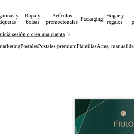
gatinas y
Ropa y
Artículos
Hogar y
Packaging
tiquetas
bolsas
promocionales
regalos
p
Inicia sesión o crea una cuenta
✨
marketing
Postales
Postales premium
Plantillas
Artes, manualida