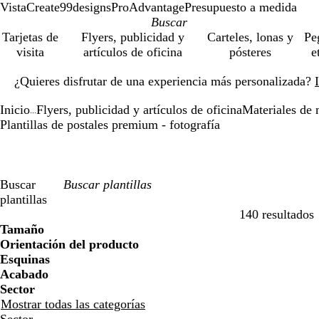
VistaCreate
99designs
ProAdvantage
Presupuesto a medida
Tarjetas de
Flyers, publicidad y
Carteles, lonas y
Pe
visita
artículos de oficina
pósteres
e
Diapositiva
¿Quieres disfrutar de una experiencia más personalizada?
1
de
Inicio
Flyers, publicidad y artículos de oficina
Materiales de 
1
...
Plantillas de postales premium - fotografía
Buscar
plantillas
140 resultados
Filtros
Tamaño
Orientación del producto
Esquinas
Acabado
Sector
Mostrar todas las categorías