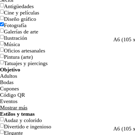
Sector
Antigüedades
Cine y películas
Diseño gráfico
Fotografía
Galerías de arte
Ilustración
v
n
b
b
a
p
A6 (105 
Música
e
e
l
l
z
ú
Oficios artesanales
r
g
a
a
u
r
Pintura (arte)
d
r
n
n
l
p
Tatuajes y piercings
e
o
c
c
o
u
Objetivo
b
o
o
s
r
Adultos
o
c
a
Bodas
s
u
o
Cupones
q
r
s
Código QR
u
o
c
Eventos
e
u
Mostrar más
r
Estilos y temas
o
Audaz y colorido
Divertido e ingenioso
g
a
t
v
a
m
A6 (105 
Elegante
r
c
o
e
c
a