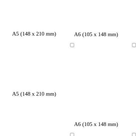
a
d
l
c
d
o
a
o
o
r
t
o
a
A5 (148 x 210 mm)
b
b
g
r
A6 (105 x 148 mm)
l
l
r
o
a
a
i
s
Cargando
Cargando
n
n
s
a
c
c
c
c
o
o
l
l
a
a
r
r
o
o
A5 (148 x 210 mm)
A6 (105 x 148 mm)