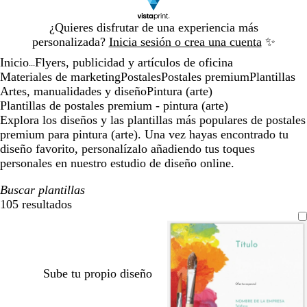
Diapositiva
¿Quieres disfrutar de una experiencia más
1
personalizada?
Inicia sesión o crea una cuenta
✨
de
Inicio
Flyers, publicidad y artículos de oficina
1
...
Materiales de marketing
Postales
Postales premium
Plantillas
Artes, manualidades y diseño
Pintura (arte)
Plantillas de postales premium - pintura (arte)
Explora los diseños y las plantillas más populares de postales
premium para pintura (arte). Una vez hayas encontrado tu
diseño favorito, personalízalo añadiendo tus toques
personales en nuestro estudio de diseño online.
Buscar plantillas
105 resultados
Filtros
Sube tu propio diseño