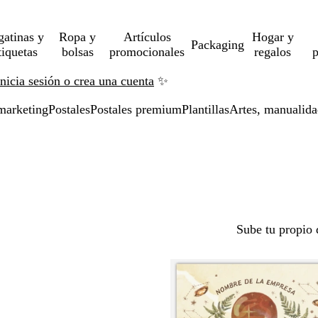
gatinas y
Ropa y
Artículos
Hogar y
Packaging
tiquetas
bolsas
promocionales
regalos
p
Inicia sesión o crea una cuenta
✨
marketing
Postales
Postales premium
Plantillas
Artes, manualida
Sube tu propio 