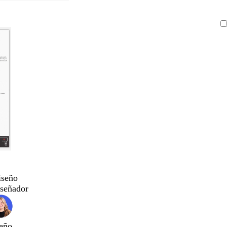
iseño
iseñador
eño