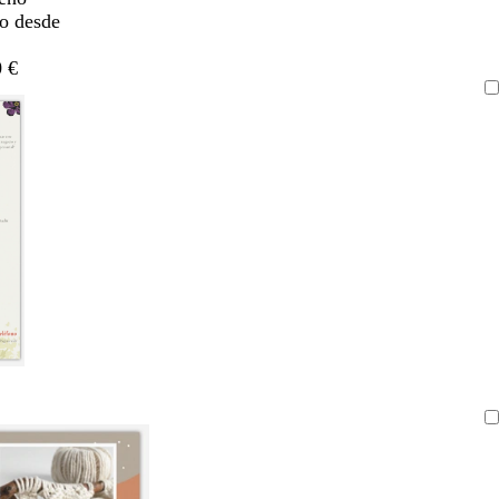
do desde
 €