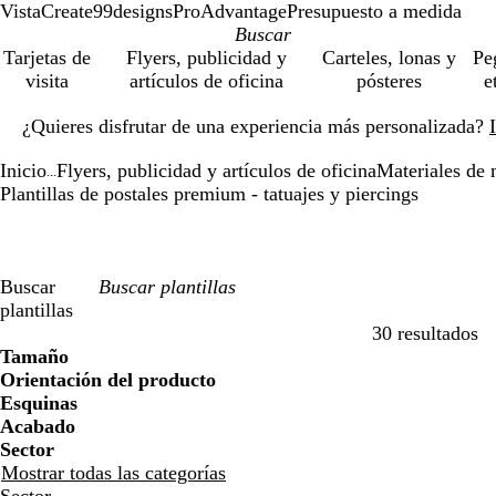
VistaCreate
99designs
ProAdvantage
Presupuesto a medida
Tarjetas de
Flyers, publicidad y
Carteles, lonas y
Pe
visita
artículos de oficina
pósteres
e
Diapositiva
¿Quieres disfrutar de una experiencia más personalizada?
1
de
Inicio
Flyers, publicidad y artículos de oficina
Materiales de 
1
...
Plantillas de postales premium - tatuajes y piercings
Buscar
plantillas
30 resultados
Filtros
Tamaño
Orientación del producto
Esquinas
Acabado
Sector
Mostrar todas las categorías