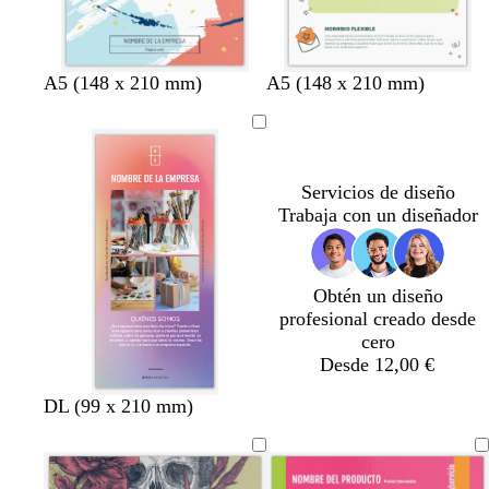
o
b
r
b
b
b
b
b
b
A5 (148 x 210 mm)
A5 (148 x 210 mm)
l
o
l
l
l
l
l
l
a
s
a
a
a
a
a
a
n
a
n
n
n
n
n
n
c
c
c
c
c
c
c
c
Servicios de diseño
o
l
o
o
o
o
o
o
Trabaja con un diseñador
a
r
o
Obtén un diseño
profesional creado desde
cero
Desde 12,00 €
DL (99 x 210 mm)