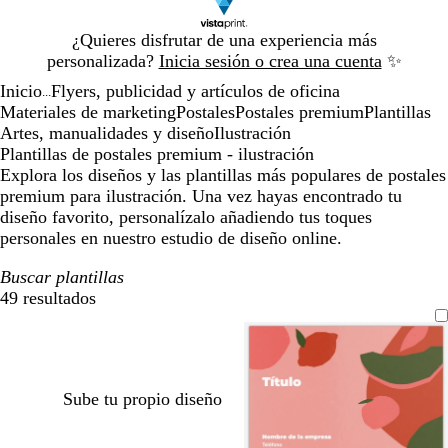
Diapositiva
¿Quieres disfrutar de una experiencia más
1
personalizada?
Inicia sesión o crea una cuenta
✨
de
Inicio
Flyers, publicidad y artículos de oficina
1
...
Materiales de marketing
Postales
Postales premium
Plantillas
Artes, manualidades y diseño
Ilustración
Plantillas de postales premium - ilustración
Explora los diseños y las plantillas más populares de postales
premium para ilustración. Una vez hayas encontrado tu
diseño favorito, personalízalo añadiendo tus toques
personales en nuestro estudio de diseño online.
Buscar plantillas
49 resultados
Filtros
Sube tu propio diseño