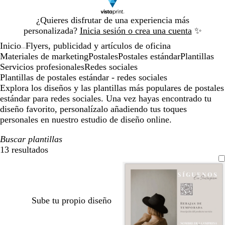
Diapositiva
¿Quieres disfrutar de una experiencia más
1
personalizada?
Inicia sesión o crea una cuenta
✨
de
Inicio
Flyers, publicidad y artículos de oficina
1
...
Materiales de marketing
Postales
Postales estándar
Plantillas
Servicios profesionales
Redes sociales
Plantillas de postales estándar - redes sociales
Explora los diseños y las plantillas más populares de postales
estándar para redes sociales. Una vez hayas encontrado tu
diseño favorito, personalízalo añadiendo tus toques
personales en nuestro estudio de diseño online.
Buscar plantillas
13 resultados
Filtros
Sube tu propio diseño