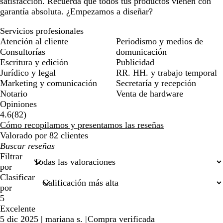
satisfacción. Recuerda que todos tus productos vienen con
garantía absoluta. ¿Empezamos a diseñar?
Servicios profesionales
Atención al cliente
Periodismo y medios de
Consultorías
domunicación
Escritura y edición
Publicidad
Jurídico y legal
RR. HH. y trabajo temporal
Marketing y comunicación
Secretaría y recepción
Notario
Venta de hardware
Opiniones
82
4.6
(
82
)
reseñas
Cómo recopilamos y presentamos las reseñas
Valorado por 82 clientes
Mis
búsquedas
Filtrar
por
Clasificar
por
5
Excelente
5 dic 2025
|
mariana s.
|
Compra verificada