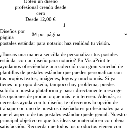
Obtén un diseño
u
u
u
u
r
r
o
u
s
profesional creado desde
r
r
r
r
o
o
r
q
cero
o
o
o
o
o
u
Desde 12,00 €
e
1
Página
Diseños por
1
página
postales estándar para notario: haz realidad tu visión.
¿Buscas una manera sencilla de personalizar tus postales
estándar con un diseño para notario? En VistaPrint te
ayudamos ofreciéndote una colección con gran variedad de
plantillas de postales estándar que puedes personalizar con
tus propios textos, imágenes, logos y mucho más. Si ya
tienes tu propio diseño, tampoco hay problema, puedes
subirlo a nuestra plataforma y pasar directamente a escoger
las opciones de producto que más te interesen. Además, si
necesitas ayuda con tu diseño, te ofrecemos la opción de
trabajar con uno de nuestros diseñadores profesionales para
que el aspecto de tus postales estándar quede genial. Nuestro
principal objetivo es que tus ideas se materialicen con plena
satisfacción. Recuerda que todos tus productos vienen con