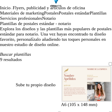
Inicio
Flyers, publicidad y artículos de oficina
...
Materiales de marketing
Postales
Postales estándar
Plantillas
Servicios profesionales
Notario
Plantillas de postales estándar - notario
Explora los diseños y las plantillas más populares de postales
estándar para notario. Una vez hayas encontrado tu diseño
favorito, personalízalo añadiendo tus toques personales en
nuestro estudio de diseño online.
Buscar plantillas
9 resultados
Filtros
Sube tu propio diseño
c
c
c
c
c
A6 (105 x 148 mm)
r
r
r
r
r