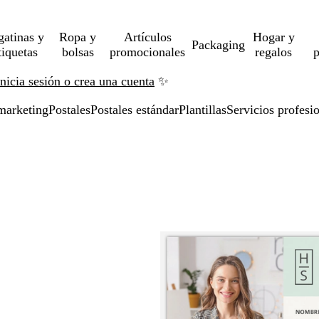
gatinas y
Ropa y
Artículos
Hogar y
Packaging
tiquetas
bolsas
promocionales
regalos
p
Inicia sesión o crea una cuenta
✨
marketing
Postales
Postales estándar
Plantillas
Servicios profesi