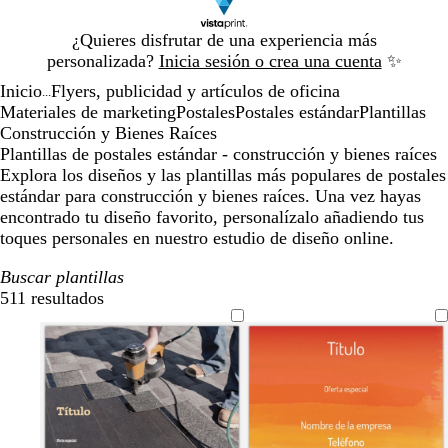
Diapositiva
¿Quieres disfrutar de una experiencia más
1
personalizada?
Inicia sesión o crea una cuenta
✨
de
Inicio
Flyers, publicidad y artículos de oficina
1
...
Materiales de marketing
Postales
Postales estándar
Plantillas
Construcción y Bienes Raíces
Plantillas de postales estándar - construcción y bienes raíces
Explora los diseños y las plantillas más populares de postales
estándar para construcción y bienes raíces. Una vez hayas
encontrado tu diseño favorito, personalízalo añadiendo tus
toques personales en nuestro estudio de diseño online.
Buscar plantillas
511 resultados
Filtros