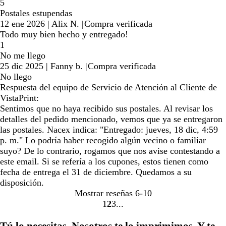
5
Postales estupendas
12 ene 2026
|
Alix N.
|
Compra verificada
Todo muy bien hecho y entregado!
1
No me llego
25 dic 2025
|
Fanny b.
|
Compra verificada
No llego
Respuesta del equipo de Servicio de Atención al Cliente de
VistaPrint:
Sentimos que no haya recibido sus postales. Al revisar los
detalles del pedido mencionado, vemos que ya se entregaron
las postales. Nacex indica: "Entregado: jueves, 18 dic, 4:59
p. m." Lo podría haber recogido algún vecino o familiar
suyo? De lo contrario, rogamos que nos avise contestando a
este email. Si se refería a los cupones, estos tienen como
fecha de entrega el 31 de diciembre. Quedamos a su
disposición.
Mostrar reseñas
6-10
1
2
3
Ir
Ir
Ir
a
a
a
Tú lo necesitas. Nosotros te lo imprimimos. Y te