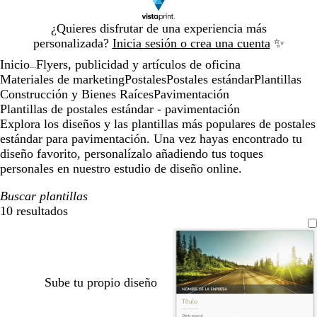
Diapositiva
¿Quieres disfrutar de una experiencia más
1
personalizada?
Inicia sesión o crea una cuenta
✨
de
Inicio
Flyers, publicidad y artículos de oficina
1
...
Materiales de marketing
Postales
Postales estándar
Plantillas
Construcción y Bienes Raíces
Pavimentación
Plantillas de postales estándar - pavimentación
Explora los diseños y las plantillas más populares de postales
estándar para pavimentación. Una vez hayas encontrado tu
diseño favorito, personalízalo añadiendo tus toques
personales en nuestro estudio de diseño online.
Buscar plantillas
10 resultados
Filtros
Sube tu propio diseño