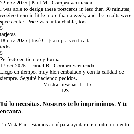
22 nov 2025
|
Paul M.
|
Compra verificada
I was able to design these postcards in less than 30 minutes,
receive them in little more than a week, and the results were
spectacular. Price was untouchable, too.
5
tarjetas
18 nov 2025
|
José C.
|
Compra verificada
todo
5
Perfecto en tiempo y forma
17 oct 2025
|
Daniel B.
|
Compra verificada
Llegó en tiempo, muy bien embalado y con la calidad de
siempre. Seguiré haciendo pedidos.
Mostrar reseñas
11-15
1
2
3
Ir
Ir
Ir
a
a
a
Tú lo necesitas. Nosotros te lo imprimimos. Y te
la
la
la
encanta.
página
página
página
En VistaPrint estamos
aquí para ayudarte
en todo momento.