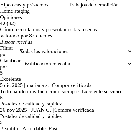
Hipotecas y préstamos
Trabajos de demolición
Home staging
Opiniones
82
4.6
(
82
)
reseñas
Cómo recopilamos y presentamos las reseñas
Valorado por 82 clientes
Mis
búsquedas
Filtrar
por
Clasificar
por
5
Excelente
5 dic 2025
|
mariana s.
|
Compra verificada
Todo ha ido muy bien como siempre. Excelente servicio.
5
Postales de calidad y rápidez
26 nov 2025
|
JUAN G.
|
Compra verificada
Postales de calidad y rápidez
5
Beautiful. Affordable. Fast.