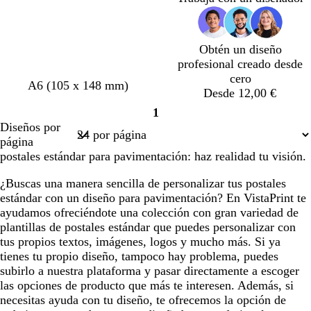
a
ó
ó
e
ó
t
n
n
a
n
e
o
o
z
o
Obtén un diseño
s
s
u
s
profesional creado desde
c
c
l
c
cero
u
u
a
u
A6 (105 x 148 mm)
Desde 12,00 €
r
r
d
r
o
o
o
o
1
Página
Diseños por
1
página
postales estándar para pavimentación: haz realidad tu visión.
¿Buscas una manera sencilla de personalizar tus postales
estándar con un diseño para pavimentación? En VistaPrint te
ayudamos ofreciéndote una colección con gran variedad de
plantillas de postales estándar que puedes personalizar con
tus propios textos, imágenes, logos y mucho más. Si ya
tienes tu propio diseño, tampoco hay problema, puedes
subirlo a nuestra plataforma y pasar directamente a escoger
las opciones de producto que más te interesen. Además, si
necesitas ayuda con tu diseño, te ofrecemos la opción de