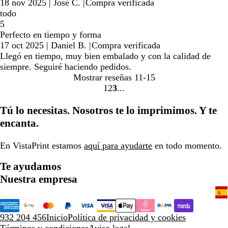
18 nov 2025
|
José C.
|
Compra verificada
todo
5
Perfecto en tiempo y forma
17 oct 2025
|
Daniel B.
|
Compra verificada
Llegó en tiempo, muy bien embalado y con la calidad de
siempre. Seguiré haciendo pedidos.
Mostrar reseñas
11-15
1
2
3
Ir
Ir
Ir
a
a
a
Tú lo necesitas. Nosotros te lo imprimimos. Y te
la
la
la
encanta.
página
página
página
En VistaPrint estamos
aquí para ayudarte
en todo momento.
Te ayudamos
Nuestra empresa
932 204 456
Inicio
Política de privacidad y cookies
Términos y condiciones
Aviso legal