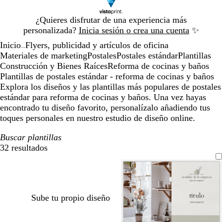
Diapositiva
¿Quieres disfrutar de una experiencia más
1
personalizada?
Inicia sesión o crea una cuenta
✨
de
Inicio
Flyers, publicidad y artículos de oficina
1
...
Materiales de marketing
Postales
Postales estándar
Plantillas
Construcción y Bienes Raíces
Reforma de cocinas y baños
Plantillas de postales estándar - reforma de cocinas y baños
Explora los diseños y las plantillas más populares de postales
estándar para reforma de cocinas y baños. Una vez hayas
encontrado tu diseño favorito, personalízalo añadiendo tus
toques personales en nuestro estudio de diseño online.
Buscar plantillas
32 resultados
Filtros
Sube tu propio diseño