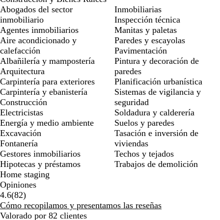
Abogados del sector
Inmobiliarias
inmobiliario
Inspección técnica
Agentes inmobiliarios
Manitas y paletas
Aire acondicionado y
Paredes y escayolas
calefacción
Pavimentación
Albañilería y mampostería
Pintura y decoración de
Arquitectura
paredes
Carpintería para exteriores
Planificación urbanística
Carpintería y ebanistería
Sistemas de vigilancia y
Construcción
seguridad
Electricistas
Soldadura y calderería
Energía y medio ambiente
Suelos y paredes
Excavación
Tasación e inversión de
Fontanería
viviendas
Gestores inmobiliarios
Techos y tejados
Hipotecas y préstamos
Trabajos de demolición
Home staging
Opiniones
82
4.6
(
82
)
reseñas
Cómo recopilamos y presentamos las reseñas
Valorado por 82 clientes