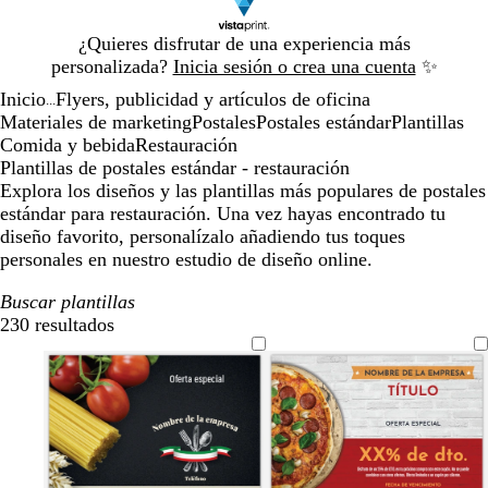
Diapositiva
¿Quieres disfrutar de una experiencia más
1
personalizada?
Inicia sesión o crea una cuenta
✨
de
Inicio
Flyers, publicidad y artículos de oficina
1
...
Materiales de marketing
Postales
Postales estándar
Plantillas
Comida y bebida
Restauración
Plantillas de postales estándar - restauración
Explora los diseños y las plantillas más populares de postales
estándar para restauración. Una vez hayas encontrado tu
diseño favorito, personalízalo añadiendo tus toques
personales en nuestro estudio de diseño online.
Buscar plantillas
230 resultados
Filtros