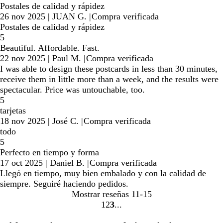
Postales de calidad y rápidez
26 nov 2025
|
JUAN G.
|
Compra verificada
Postales de calidad y rápidez
5
Beautiful. Affordable. Fast.
22 nov 2025
|
Paul M.
|
Compra verificada
I was able to design these postcards in less than 30 minutes,
receive them in little more than a week, and the results were
spectacular. Price was untouchable, too.
5
tarjetas
18 nov 2025
|
José C.
|
Compra verificada
todo
5
Perfecto en tiempo y forma
17 oct 2025
|
Daniel B.
|
Compra verificada
Llegó en tiempo, muy bien embalado y con la calidad de
siempre. Seguiré haciendo pedidos.
Mostrar reseñas
11-15
1
2
3
Ir
Ir
Ir
a
a
a