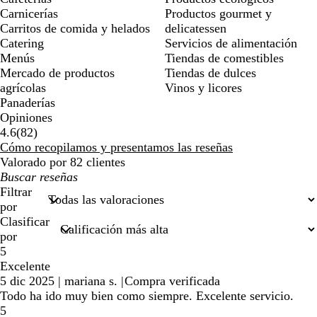
Carnicerías
Productos gourmet y
Carritos de comida y helados
delicatessen
Catering
Servicios de alimentación
Menús
Tiendas de comestibles
Mercado de productos
Tiendas de dulces
agrícolas
Vinos y licores
Panaderías
Opiniones
82
4.6
(
82
)
reseñas
Cómo recopilamos y presentamos las reseñas
Valorado por 82 clientes
Mis
búsquedas
Filtrar
por
Clasificar
por
5
Excelente
5 dic 2025
|
mariana s.
|
Compra verificada
Todo ha ido muy bien como siempre. Excelente servicio.
5