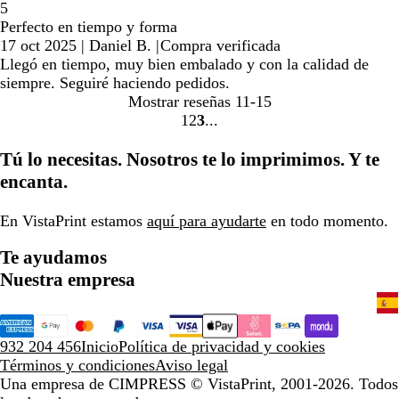
5
Perfecto en tiempo y forma
17 oct 2025
|
Daniel B.
|
Compra verificada
Llegó en tiempo, muy bien embalado y con la calidad de
siempre. Seguiré haciendo pedidos.
Mostrar reseñas
11-15
1
2
3
Ir
Ir
Ir
a
a
a
Tú lo necesitas. Nosotros te lo imprimimos. Y te
la
la
la
encanta.
página
página
página
En VistaPrint estamos
aquí para ayudarte
en todo momento.
Te ayudamos
Nuestra empresa
932 204 456
Inicio
Política de privacidad y cookies
Términos y condiciones
Aviso legal
Una empresa de CIMPRESS
© VistaPrint, 2001-2026. Todos