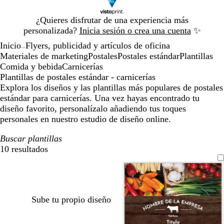
Diapositiva
¿Quieres disfrutar de una experiencia más
1
personalizada?
Inicia sesión o crea una cuenta
✨
de
Inicio
Flyers, publicidad y artículos de oficina
1
...
Materiales de marketing
Postales
Postales estándar
Plantillas
Comida y bebida
Carnicerías
Plantillas de postales estándar - carnicerías
Explora los diseños y las plantillas más populares de postales
estándar para carnicerías. Una vez hayas encontrado tu
diseño favorito, personalízalo añadiendo tus toques
personales en nuestro estudio de diseño online.
Buscar plantillas
10 resultados
Filtros
Sube tu propio diseño