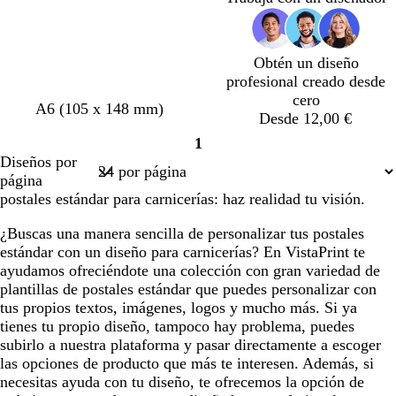
ó
ó
ó
ó
ó
ó
ó
n
n
n
n
n
n
n
o
o
o
o
o
o
o
Obtén un diseño
s
s
s
s
s
s
s
profesional creado desde
c
c
c
c
c
c
c
cero
u
u
u
u
u
u
u
t
m
m
m
m
m
A6 (105 x 148 mm)
Desde 12,00 €
r
r
r
r
r
r
r
e
a
a
a
a
a
o
o
o
o
o
o
o
1
r
r
r
r
r
r
Página
Diseños por
r
r
r
r
r
r
1
página
a
ó
ó
ó
ó
ó
postales estándar para carnicerías: haz realidad tu visión.
c
n
n
n
n
n
o
o
¿Buscas una manera sencilla de personalizar tus postales
t
s
estándar con un diseño para carnicerías? En VistaPrint te
a
c
ayudamos ofreciéndote una colección con gran variedad de
u
plantillas de postales estándar que puedes personalizar con
r
tus propios textos, imágenes, logos y mucho más. Si ya
o
tienes tu propio diseño, tampoco hay problema, puedes
subirlo a nuestra plataforma y pasar directamente a escoger
las opciones de producto que más te interesen. Además, si
necesitas ayuda con tu diseño, te ofrecemos la opción de