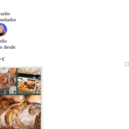
iseño
iseñador
eño
do desde
 €