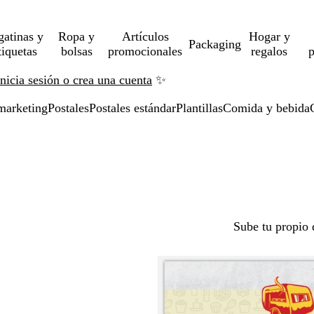
gatinas y
Ropa y
Artículos
Hogar y
Packaging
tiquetas
bolsas
promocionales
regalos
p
Inicia sesión o crea una cuenta
✨
marketing
Postales
Postales estándar
Plantillas
Comida y bebida
Sube tu propio 