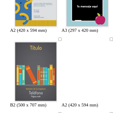
a
a
d
d
o
o
r
r
g
r
a
A2 (420 x 594 mm)
A3 (297 x 420 mm)
o
o
r
o
z
s
s
i
s
u
Cargando
a
a
s
a
l
c
c
c
c
o
l
l
l
l
s
a
a
a
a
c
r
r
r
r
u
o
o
o
o
r
o
g
c
B2 (500 x 707 mm)
A2 (420 x 594 mm)
r
r