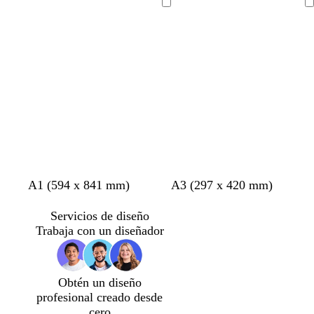
i
e
Cargando
Cargando
s
m
o
a
s
c
u
r
o
b
a
v
g
p
g
a
g
g
m
g
A1 (594 x 841 mm)
A3 (297 x 420 mm)
l
z
e
r
ú
r
c
r
r
a
r
a
u
r
i
r
i
e
i
i
l
i
Servicios de diseño
n
l
d
s
p
s
r
s
s
v
s
Trabaja con un diseñador
c
c
e
c
u
o
o
c
a
c
o
l
b
l
r
s
l
l
a
o
a
a
c
a
a
Obtén un diseño
r
s
r
o
u
r
r
profesional creado desde
o
q
o
s
r
o
o
cero