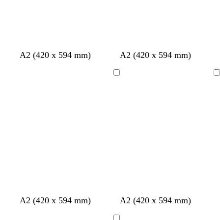
u
o
o
o
o
r
o
c
m
c
c
A2 (420 x 594 mm)
A2 (420 x 594 mm)
r
a
r
r
e
l
e
e
Cargando
Cargando
m
v
m
m
a
a
a
a
p
m
g
A2 (420 x 594 mm)
A2 (420 x 594 mm)
ú
a
r