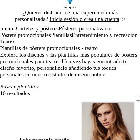
Diapositiva
¿Quieres disfrutar de una experiencia más
1
personalizada?
Inicia sesión o crea una cuenta
✨
de
Inicio
Carteles y pósteres
Pósteres personalizados
1
...
Pósters promocionales
Plantillas
Entretenimiento y recreación
Teatro
Plantillas de pósters promocionales - teatro
Explora los diseños y las plantillas más populares de pósters
promocionales para teatro. Una vez hayas encontrado tu
diseño favorito, personalízalo añadiendo tus toques
personales en nuestro estudio de diseño online.
Buscar plantillas
16 resultados
Filtros