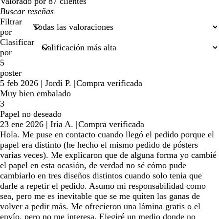
Valorado por 87 clientes
Mis
búsquedas
Filtrar
por
Clasificar
por
5
poster
5 feb 2026
|
Jordi P.
|
Compra verificada
Muy bien embalado
3
Papel no deseado
23 ene 2026
|
Iria A.
|
Compra verificada
Hola. Me puse en contacto cuando llegó el pedido porque el
papel era distinto (he hecho el mismo pedido de pósters
varias veces). Me explicaron que de alguna forma yo cambié
el papel en esta ocasión, de verdad no sé cómo pude
cambiarlo en tres diseños distintos cuando solo tenia que
darle a repetir el pedido. Asumo mi responsabilidad como
sea, pero me es inevitable que se me quiten las ganas de
volver a pedir más. Me ofrecieron una lámina gratis o el
envío, pero no me interesa. Elegiré un medio donde no