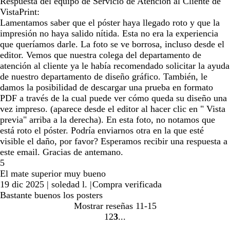
Respuesta del equipo de Servicio de Atención al Cliente de
VistaPrint:
Lamentamos saber que el póster haya llegado roto y que la
impresión no haya salido nítida. Esta no era la experiencia
que queríamos darle. La foto se ve borrosa, incluso desde el
editor. Vemos que nuestra colega del departamento de
atención al cliente ya le había recomendado solicitar la ayuda
de nuestro departamento de diseño gráfico. También, le
damos la posibilidad de descargar una prueba en formato
PDF a través de la cual puede ver cómo queda su diseño una
vez impreso. (aparece desde el editor al hacer clic en " Vista
previa" arriba a la derecha). En esta foto, no notamos que
está roto el póster. Podría enviarnos otra en la que esté
visible el daño, por favor? Esperamos recibir una respuesta a
este email. Gracias de antemano.
5
El mate superior muy bueno
19 dic 2025
|
soledad l.
|
Compra verificada
Bastante buenos los posters
Mostrar reseñas
11-15
1
2
3
Ir
Ir
Ir