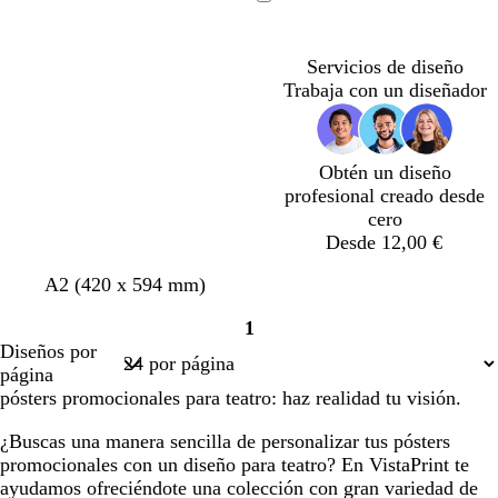
r
l
i
Cargando
p
v
s
u
a
o
Servicios de diseño
r
s
Trabaja con un diseñador
a
c
o
u
s
r
c
o
Obtén un diseño
u
profesional creado desde
r
cero
o
Desde 12,00 €
g
a
g
p
A2 (420 x 594 mm)
r
z
r
ú
1
i
u
i
r
Página
Diseños por
s
l
s
p
1
página
o
u
pósters promocionales para teatro: haz realidad tu visión.
s
r
c
a
¿Buscas una manera sencilla de personalizar tus pósters
u
o
promocionales con un diseño para teatro? En VistaPrint te
r
s
ayudamos ofreciéndote una colección con gran variedad de
o
c