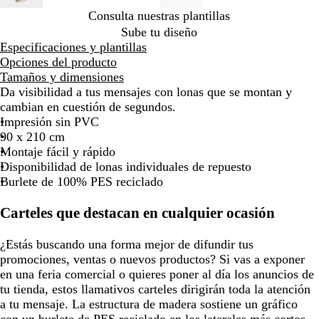
por
por
por
por
por
por
por
por
por
Consulta nuestras plantillas
la
la
la
la
la
la
la
la
la
Sube tu diseño
imagen
imagen
imagen
imagen
imagen
imagen
imagen
imagen
imag
Especificaciones y plantillas
Opciones del producto
Tamaños y dimensiones
Da visibilidad a tus mensajes con lonas que se montan y
cambian en cuestión de segundos.
Impresión sin PVC
90 x 210 cm
Montaje fácil y rápido
Disponibilidad de lonas individuales de repuesto
Burlete de 100% PES reciclado
Carteles que destacan en cualquier ocasión
¿Estás buscando una forma mejor de difundir tus
promociones, ventas o nuevos productos? Si vas a exponer
en una feria comercial o quieres poner al día los anuncios de
tu tienda, estos llamativos carteles dirigirán toda la atención
a tu mensaje. La estructura de madera sostiene un gráfico
con un burlete de PES reciclado en los laterales más cortos