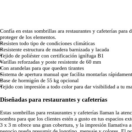
para
para
para
para
pa
moverte
moverte
moverte
moverte
mo
por
por
por
por
po
la
la
la
la
la
imagen
imagen
imagen
imagen
i
Confía en estas sombrillas ara restaurantes y cafeterías para d
proteger de los elementos.
Resisten todo tipo de condiciones climáticas
Resistente estructura de madera barnizada y lacada
Tejido de poliéster con certificación ignífuga B1
Varillas reforzadas y poste resistente de 60 mm
Con arandelas para que queden tirantes
Sistema de apertura manual que facilita montarlas rápidamen
Base de hormigón de 55 kg opcional
Tejido con impresión a todo color para dar visibilidad a tu m
Diseñadas para restaurantes y cafeterías
Estas sombrillas para restaurantes y cafeterías llaman la aten
sombra para que los clientes estén a gusto en tus espacios ext
3 x 3 m ofrece una gran cobertura, y la impresión llamativa 
negocio pueda presumir de logotipo, mensaje y colores. El pol