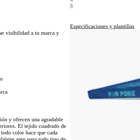
5
ra
para
para
verte
moverte
moverte
r
por
por
la
la
Especificaciones y plantillas
magen
imagen
imagen
ar visibilidad a tu marca y
te
arca
ción y ofrecen una agradable
eriores. El tejido cuadrado de
a todo color hace que cada
iéster apto para todo tipo de