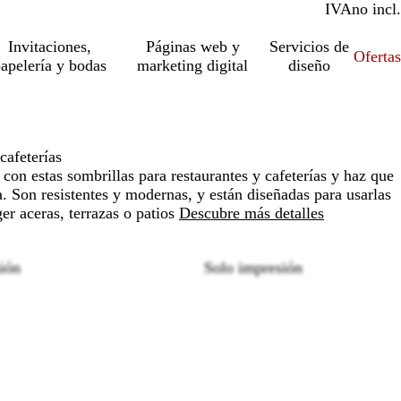
IVA
incl.
no incl.
Invitaciones,
Páginas web y
Servicios de
Ofertas
apelería y bodas
marketing digital
diseño
cafeterías
 con estas sombrillas para restaurantes y cafeterías y haz que
. Son resistentes y modernas, y están diseñadas para usarlas
er aceras, terrazas o patios
Descubre más detalles
sión
Solo impresión
Loading
options