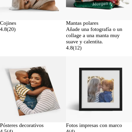
Cojines
Mantas polares
4.8
(
20
)
Añade una fotografía o un
collage a una manta muy
suave y calentita.
4.8
(
12
)
Pósteres decorativos
Fotos impresas con marco
4.5
(
4
)
4
(
4
)