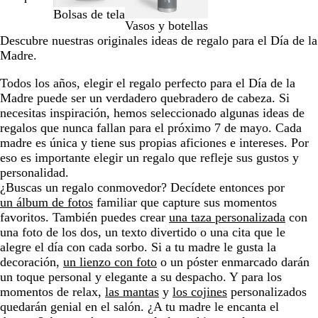
a
Bolsas de tela
la
Vasos y botellas
2
Descubre nuestras originales ideas de regalo para el Día de la
de
Madre.
un
total
Todos los años, elegir el regalo perfecto para el Día de la
de
Madre puede ser un verdadero quebradero de cabeza. Si
3
necesitas inspiración, hemos seleccionado algunas ideas de
regalos que nunca fallan para el próximo 7 de mayo. Cada
madre es única y tiene sus propias aficiones e intereses. Por
eso es importante elegir un regalo que refleje sus gustos y
personalidad.
¿Buscas un regalo conmovedor? Decídete entonces por
un álbum de fotos
familiar que capture sus momentos
favoritos. También puedes crear
una taza personalizada
con
una foto de los dos, un texto divertido o una cita que le
alegre el día con cada sorbo. Si a tu madre le gusta la
decoración,
un lienzo con foto
o un póster enmarcado darán
un toque personal y elegante a su despacho. Y para los
momentos de relax,
las mantas
y
los cojines
personalizados
quedarán genial en el salón. ¿A tu madre le encanta el