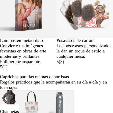
Láminas en metacrilato
Posavasos de cartón
Convierte tus imágenes
Los posavasos personalizados
favoritas en obras de arte
le dan un toque de estilo a
modernas y brillantes.
cualquier mesa.
Polímero transparente.
5
(
3
)
5
(
1
)
Caprichos para las mamás deportistas
Regalos prácticos que le acompañarán en su día a día y en
los viajes
Diapositivas
de
la
1
Chaquetas