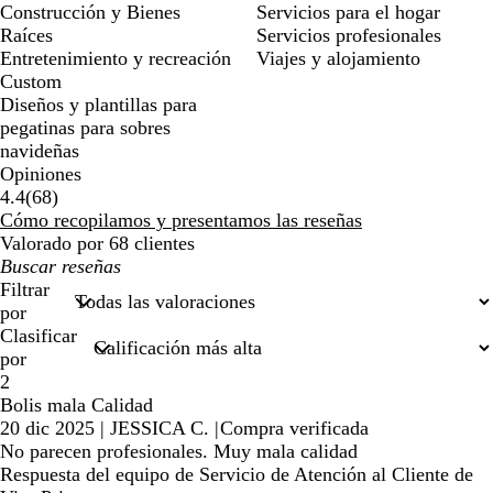
Construcción y Bienes
Servicios para el hogar
Raíces
Servicios profesionales
Entretenimiento y recreación
Viajes y alojamiento
Custom
Diseños y plantillas para
pegatinas para sobres
navideñas
Opiniones
68
4.4
(
68
)
reseñas
Cómo recopilamos y presentamos las reseñas
Valorado por 68 clientes
Mis
búsquedas
Filtrar
por
Clasificar
por
2
Bolis mala Calidad
20 dic 2025
|
JESSICA C.
|
Compra verificada
No parecen profesionales. Muy mala calidad
Respuesta del equipo de Servicio de Atención al Cliente de