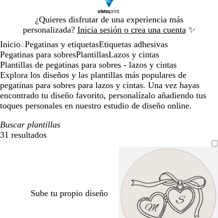
Diapositiva
¿Quieres disfrutar de una experiencia más
1
personalizada?
Inicia sesión o crea una cuenta
✨
de
Inicio
Pegatinas y etiquetas
Etiquetas adhesivas
1
...
Pegatinas para sobres
Plantillas
Lazos y cintas
Plantillas de pegatinas para sobres - lazos y cintas
Explora los diseños y las plantillas más populares de
pegatinas para sobres para lazos y cintas. Una vez hayas
encontrado tu diseño favorito, personalízalo añadiendo tus
toques personales en nuestro estudio de diseño online.
Buscar plantillas
31 resultados
Filtros
Sube tu propio diseño