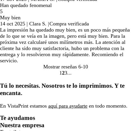
Han quedado fenomenal
5
Muy bien
14 oct 2025
|
Clara S.
|
Compra verificada
La impresión ha quedado muy bien, es un poco más pequeña
de lo que se veía en la imagen, pero está muy bien. Para la
próxima vez calcularé unos milímetros más. La atención al
cliente ha sido muy satisfactoria, hubo un problema con la
entrega y lo resolvieron muy rápidamente. Recomiendo el
servicio.
Mostrar reseñas
6-10
1
2
3
Ir
Ir
Ir
a
a
a
Tú lo necesitas. Nosotros te lo imprimimos. Y te
la
la
la
encanta.
página
página
página
En VistaPrint estamos
aquí para ayudarte
en todo momento.
Te ayudamos
Nuestra empresa