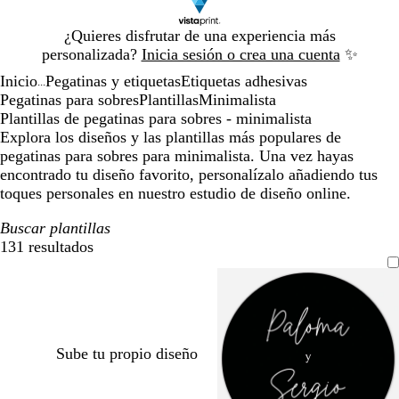
Diapositiva
¿Quieres disfrutar de una experiencia más
1
personalizada?
Inicia sesión o crea una cuenta
✨
de
Inicio
Pegatinas y etiquetas
Etiquetas adhesivas
1
...
Pegatinas para sobres
Plantillas
Minimalista
Plantillas de pegatinas para sobres - minimalista
Explora los diseños y las plantillas más populares de
pegatinas para sobres para minimalista. Una vez hayas
encontrado tu diseño favorito, personalízalo añadiendo tus
toques personales en nuestro estudio de diseño online.
Buscar plantillas
131 resultados
Filtros
Sube tu propio diseño