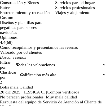
Construcción y Bienes
Servicios para el hogar
Raíces
Servicios profesionales
Entretenimiento y recreación
Viajes y alojamiento
Custom
Diseños y plantillas para
pegatinas para sobres
navideñas
Opiniones
68
4.4
(
68
)
reseñas
Cómo recopilamos y presentamos las reseñas
Valorado por 68 clientes
Mis
búsquedas
Filtrar
por
Clasificar
por
2
Bolis mala Calidad
20 dic 2025
|
JESSICA C.
|
Compra verificada
No parecen profesionales. Muy mala calidad
Respuesta del equipo de Servicio de Atención al Cliente de