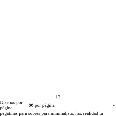
1
2
Página
Página
Diseños por
1
2
página
pegatinas para sobres para minimalista: haz realidad tu