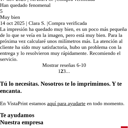
Han quedado fenomenal
5
Muy bien
14 oct 2025
|
Clara S.
|
Compra verificada
La impresión ha quedado muy bien, es un poco más pequeña
de lo que se veía en la imagen, pero está muy bien. Para la
próxima vez calcularé unos milímetros más. La atención al
cliente ha sido muy satisfactoria, hubo un problema con la
entrega y lo resolvieron muy rápidamente. Recomiendo el
servicio.
Mostrar reseñas
6-10
1
2
3
Ir
Ir
Ir
a
a
a
Tú lo necesitas. Nosotros te lo imprimimos. Y te
la
la
la
encanta.
página
página
página
En VistaPrint estamos
aquí para ayudarte
en todo momento.
Te ayudamos
Nuestra empresa