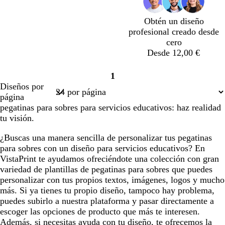
a
l
s
l
l
n
z
a
c
l
a
Obtén un diseño
u
r
u
o
r
profesional creado desde
l
o
r
o
cero
a
o
Desde 12,00 €
d
o
v
p
a
a
n
g
m
v
1
e
ú
z
z
a
r
a
e
Página
Diseños por
r
r
u
u
r
i
l
r
1
página
d
p
l
l
a
s
v
d
pegatinas para sobres para servicios educativos: haz realidad
e
u
o
n
a
e
tu visión.
a
r
s
j
b
z
a
c
a
o
¿Buscas una manera sencilla de personalizar tus pegatinas
u
o
u
s
para sobres con un diseño para servicios educativos? En
l
s
r
q
VistaPrint te ayudamos ofreciéndote una colección con gran
a
c
o
u
variedad de plantillas de pegatinas para sobres que puedes
d
u
e
personalizar con tus propios textos, imágenes, logos y mucho
o
r
más. Si ya tienes tu propio diseño, tampoco hay problema,
o
puedes subirlo a nuestra plataforma y pasar directamente a
escoger las opciones de producto que más te interesen.
Además, si necesitas ayuda con tu diseño, te ofrecemos la