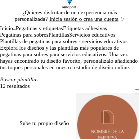
Diapositiva
¿Quieres disfrutar de una experiencia más
1
personalizada?
Inicia sesión o crea una cuenta
✨
de
Inicio
Pegatinas y etiquetas
Etiquetas adhesivas
1
...
Pegatinas para sobres
Plantillas
Servicios educativos
Plantillas de pegatinas para sobres - servicios educativos
Explora los diseños y las plantillas más populares de
pegatinas para sobres para servicios educativos. Una vez
hayas encontrado tu diseño favorito, personalízalo añadiendo
tus toques personales en nuestro estudio de diseño online.
Buscar plantillas
12 resultados
Filtros
Sube tu propio diseño