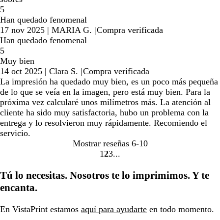
5
Han quedado fenomenal
17 nov 2025
|
MARIA G.
|
Compra verificada
Han quedado fenomenal
5
Muy bien
14 oct 2025
|
Clara S.
|
Compra verificada
La impresión ha quedado muy bien, es un poco más pequeña
de lo que se veía en la imagen, pero está muy bien. Para la
próxima vez calcularé unos milímetros más. La atención al
cliente ha sido muy satisfactoria, hubo un problema con la
entrega y lo resolvieron muy rápidamente. Recomiendo el
servicio.
Mostrar reseñas
6-10
1
2
3
Ir
Ir
Ir
a
a
a
Tú lo necesitas. Nosotros te lo imprimimos. Y te
la
la
la
encanta.
página
página
página
En VistaPrint estamos
aquí para ayudarte
en todo momento.