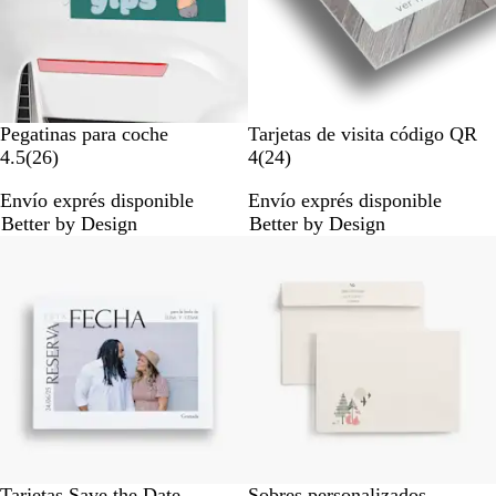
Pegatinas para coche
Tarjetas de visita código QR
2
2
4.5
(
26
)
4
(
24
)
6
4
Envío exprés disponible
Envío exprés disponible
r
r
Better by Design
Better by Design
e
e
Opciones nuevas
s
s
e
e
ñ
ñ
a
a
s
s
Tarjetas Save the Date
Sobres personalizados