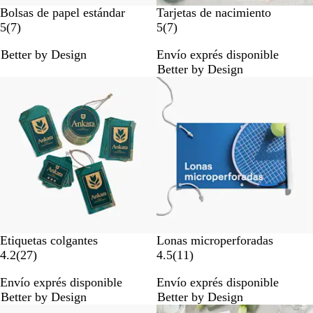
B
W
Bolsas de papel estándar
Tarjetas de nacimiento
r
h
7
7
5
(
7
)
5
(
7
)
o
i
r
r
Better by Design
Envío exprés disponible
w
t
e
e
Better by Design
n
e
s
s
Opciones nuevas
e
e
ñ
ñ
a
a
s
s
Etiquetas colgantes
Lonas microperforadas
2
1
4.2
(
27
)
4.5
(
11
)
7
1
Envío exprés disponible
Envío exprés disponible
r
r
Better by Design
Better by Design
e
e