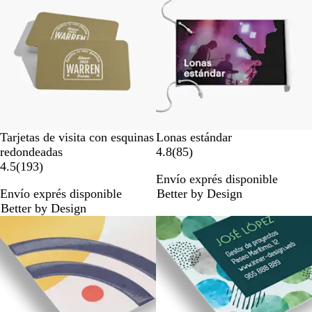
ñ
ñ
a
a
s
s
Tarjetas de visita con esquinas
Lonas estándar
8
redondeadas
4.8
(
85
)
1
5
4.5
(
193
)
Envío exprés disponible
9
r
Envío exprés disponible
Better by Design
3
e
Better by Design
r
s
e
e
s
ñ
e
a
ñ
s
a
s