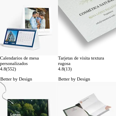
s
ñ
e
a
ñ
s
a
s
Calendarios de mesa
Tarjetas de visita textura
personalizados
rugosa
5
1
4.8
(
552
)
4.8
(
13
)
5
3
Better by Design
Better by Design
2
r
Opciones nuevas
Opciones nuevas
r
e
e
s
s
e
e
ñ
ñ
a
a
s