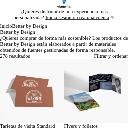
Diapositiva
¿Quieres disfrutar de una experiencia más
1
personalizada?
Inicia sesión o crea una cuenta
✨
de
Inicio
Better by Design
1
Better by Design
¿Quieres comprar de forma más sostenible? Los productos de
Better by Design están elaborados a partir de materiales
obtenidos de fuentes gestionadas de forma responsable.
278 resultados
Filtrar y ordenar
Lo más vendido
Lo más vendido
Tarjetas de visita Standard
Flyers y folletos