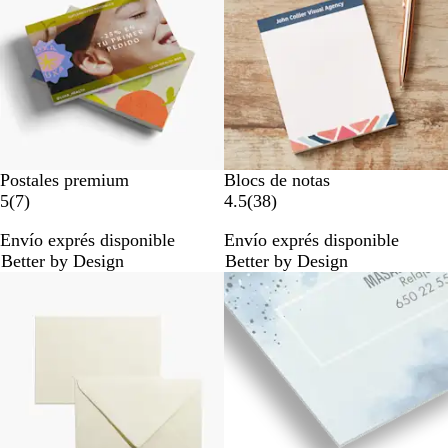
ñ
ñ
a
a
s
s
Postales premium
Blocs de notas
7
3
5
(
7
)
4.5
(
38
)
r
8
Envío exprés disponible
Envío exprés disponible
e
r
Better by Design
Better by Design
s
e
Opciones nuevas
e
s
ñ
e
a
ñ
s
a
s