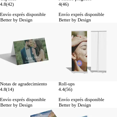
4
4
4.8
(
42
)
4
(
46
)
2
6
Envío exprés disponible
Envío exprés disponible
r
r
Better by Design
Better by Design
e
e
s
s
e
e
ñ
ñ
a
a
s
s
Notas de agradecimiento
Roll-ups
1
5
4.8
(
14
)
4.4
(
56
)
4
6
Envío exprés disponible
Envío exprés disponible
r
r
Better by Design
Better by Design
e
e
s
s
e
e