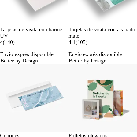
Tarjetas de visita con barniz
Tarjetas de visita con acabado
UV
mate
1
1
4
(
140
)
4.1
(
105
)
4
0
Envío exprés disponible
Envío exprés disponible
0
5
Better by Design
Better by Design
r
r
Lo más vendido
e
e
s
s
e
e
ñ
ñ
a
a
s
s
Cupones
Folletos plegados