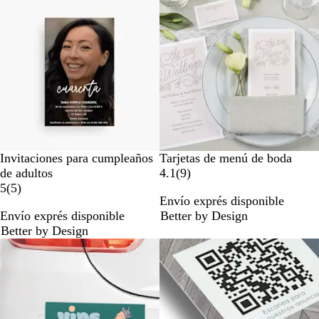
s
s
e
e
ñ
ñ
a
a
s
s
Invitaciones para cumpleaños
Tarjetas de menú de boda
9
de adultos
4.1
(
9
)
5
r
5
(
5
)
Envío exprés disponible
r
e
Envío exprés disponible
Better by Design
e
s
Better by Design
s
e
Opciones nuevas
e
ñ
ñ
a
a
s
s