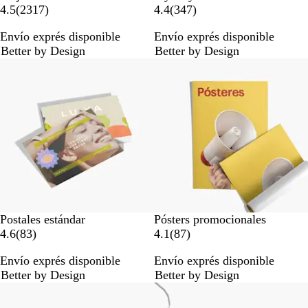
2
3
4.5
(
2317
)
4.4
(
347
)
3
4
Envío exprés disponible
Envío exprés disponible
1
7
Better by Design
Better by Design
7
r
Lo más vendido
r
e
e
s
s
e
e
ñ
ñ
a
a
s
s
Postales estándar
Pósters promocionales
8
8
4.6
(
83
)
4.1
(
87
)
3
7
Envío exprés disponible
Envío exprés disponible
r
r
Better by Design
Better by Design
e
e
Lo más vendido
s
s
e
e