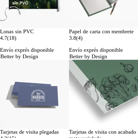
s
Lonas sin PVC
Papel de carta con membrete
1
4
4.7
(
18
)
3.8
(
4
)
8
r
Envío exprés disponible
Envío exprés disponible
r
e
Better by Design
Better by Design
e
s
s
e
e
ñ
ñ
a
a
s
s
Tarjetas de visita plegadas
Tarjetas de visita con acabado