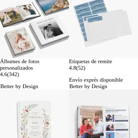
ñ
ñ
a
a
s
s
Álbumes de fotos
Etiquetas de remite
5
personalizados
4.8
(
52
)
3
2
4.6
(
342
)
Envío exprés disponible
4
r
Better by Design
Better by Design
2
e
r
s
e
e
s
ñ
e
a
ñ
s
a
s