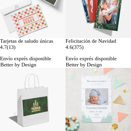
s
s
Tarjetas de saludo únicas
Felicitación de Navidad
1
3
4.7
(
13
)
4.6
(
375
)
3
7
Envío exprés disponible
Envío exprés disponible
r
5
Better by Design
Better by Design
e
r
Lo más vendido
s
e
e
s
ñ
e
a
ñ
s
a
s