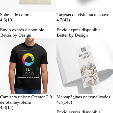
N
B
P
K
S
Sobres de colores
Tarjetas de visita tacto suave
a
a
e
r
i
1
4
4.8
(
19
)
4.7
(
41
)
v
b
a
a
l
9
1
Envío exprés disponible
Envío exprés disponible
y
y
r
f
v
r
r
Better by Design
Better by Design
B
l
t
e
e
e
l
S
r
s
s
u
h
M
e
e
e
i
e
ñ
ñ
m
t
a
a
m
a
s
s
e
l
r
l
i
c
N
A
B
B
A
Camiseta unisex Creator 2.0
Marcapáginas personalizados
e
r
l
l
m
1
de Stanley/Stella
4.7
(
148
)
g
e
a
a
a
1
4
4.8
(
14
)
Envío exprés disponible
r
n
n
n
r
4
8