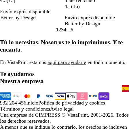
1
4.3
(
15
)
mate reciclado
5
1
4.1
(
16
)
Envío exprés disponible
r
6
Better by Design
Envío exprés disponible
e
r
Better by Design
s
e
1
2
3
4
6
e
s
Ir
Ir
Ir
Ir
Ir
ñ
e
a
a
a
a
a
Tú lo necesitas. Nosotros te lo imprimimos. Y te
a
ñ
la
la
la
la
la
s
a
encanta.
página
página
página
página
página
s
En VistaPrint estamos
aquí para ayudarte
en todo momento.
Te ayudamos
Nuestra empresa
932 204 456
Inicio
Política de privacidad y cookies
Términos y condiciones
Aviso legal
Una empresa de CIMPRESS
© VistaPrint, 2001-2026. Todos
los derechos reservados.
A menos que se indique lo contrario, los precios no incluyen