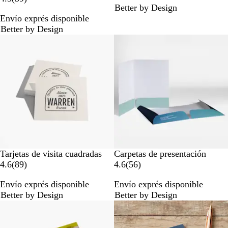
Better by Design
9
9
Envío exprés disponible
r
0
Better by Design
e
r
s
e
e
s
ñ
e
a
ñ
s
a
s
Tarjetas de visita cuadradas
Carpetas de presentación
8
5
4.6
(
89
)
4.6
(
56
)
9
6
Envío exprés disponible
Envío exprés disponible
r
r
Better by Design
Better by Design
e
e
Opciones nuevas
s
s
e
e