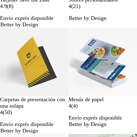
8
2
4.9
(
8
)
4
(
21
)
r
1
Envío exprés disponible
Better by Design
e
r
Better by Design
s
e
e
s
ñ
e
a
ñ
s
a
s
Carpetas de presentación con
Menús de papel
4
una solapa
4
(
4
)
5
r
4
(
50
)
Envío exprés disponible
0
e
Envío exprés disponible
Better by Design
r
s
Better by Design
e
e