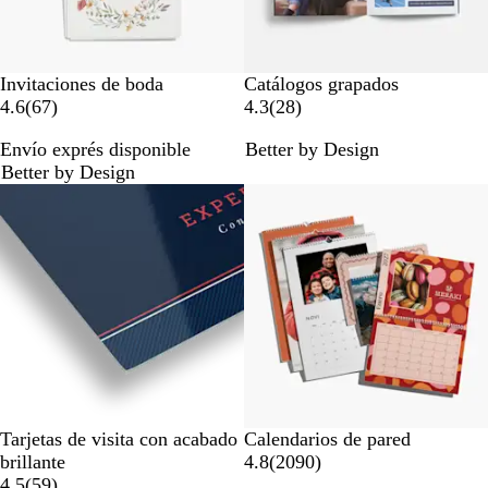
Invitaciones de boda
Catálogos grapados
6
2
4.6
(
67
)
4.3
(
28
)
7
8
Envío exprés disponible
Better by Design
r
r
Better by Design
e
e
Lo más vendido
s
s
e
e
ñ
ñ
a
a
s
s
Tarjetas de visita con acabado
Calendarios de pared
2
brillante
4.8
(
2090
)
5
0
4.5
(
59
)