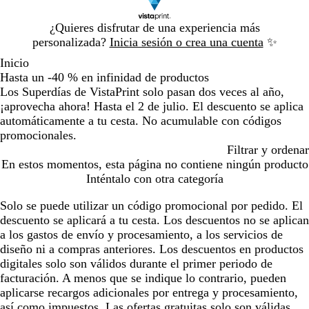
Diapositiva
¿Quieres disfrutar de una experiencia más
1
personalizada?
Inicia sesión o crea una cuenta
✨
de
Inicio
1
Hasta un -40 % en infinidad de productos
Los Superdías de VistaPrint solo pasan dos veces al año,
¡aprovecha ahora! Hasta el 2 de julio. El descuento se aplica
automáticamente a tu cesta. No acumulable con códigos
promocionales.
Filtrar y ordenar
En estos momentos, esta página no contiene ningún producto
Inténtalo con otra categoría
Solo se puede utilizar un código promocional por pedido. El
descuento se aplicará a tu cesta. Los descuentos no se aplican
a los gastos de envío y procesamiento, a los servicios de
diseño ni a compras anteriores. Los descuentos en productos
digitales solo son válidos durante el primer periodo de
facturación. A menos que se indique lo contrario, pueden
aplicarse recargos adicionales por entrega y procesamiento,
así como impuestos. Las ofertas gratuitas solo son válidas