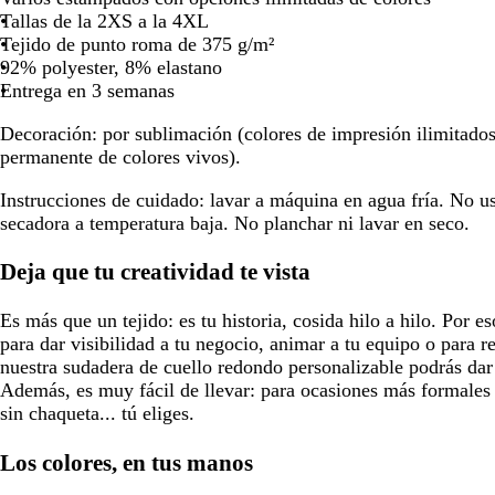
Tallas de la 2XS a la 4XL
para
para
para
Tejido de punto roma de 375 g/m²
moverte
moverte
moverte
92% polyester, 8% elastano
por
por
por
Entrega en 3 semanas
la
la
la
imagen
imagen
imagen
Decoración:
por sublimación (colores de impresión ilimitado
permanente de colores vivos).
Instrucciones de cuidado:
lavar a máquina en agua fría. No usa
secadora a temperatura baja. No planchar ni lavar en seco.
Deja que tu creatividad te vista
Es más que un tejido: es tu historia, cosida hilo a hilo. Por e
para dar visibilidad a tu negocio, animar a tu equipo o para r
nuestra sudadera de cuello redondo personalizable podrás dar 
Además, es muy fácil de llevar: para ocasiones más formales 
sin chaqueta... tú eliges.
Los colores, en tus manos