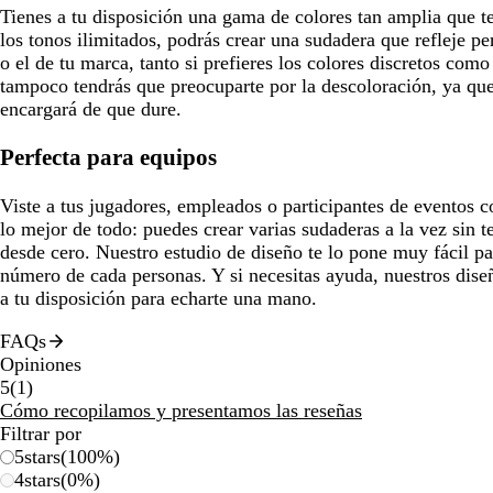
Tienes a tu disposición una gama de colores tan amplia que te
los tonos ilimitados, podrás crear una sudadera que refleje pe
o el de tu marca, tanto si prefieres los colores discretos com
tampoco tendrás que preocuparte por la descoloración, ya que
encargará de que dure.
Perfecta para equipos
Viste a tus jugadores, empleados o participantes de eventos c
lo mejor de todo: puedes crear varias sudaderas a la vez sin 
desde cero. Nuestro estudio de diseño te lo pone muy fácil pa
número de cada personas. Y si necesitas ayuda, nuestros dise
a tu disposición para echarte una mano.
FAQs
Opiniones
1
5
(
1
)
reseñas
Cómo recopilamos y presentamos las reseñas
Filtrar por
5
stars
(
100
%)
4
stars
(
0
%)