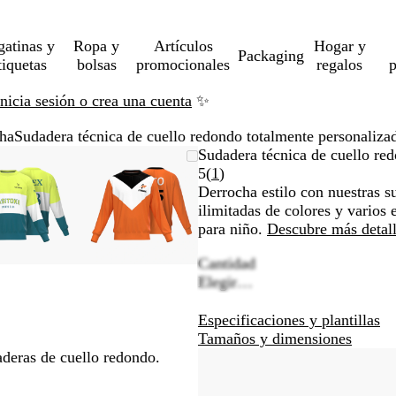
gatinas y
Ropa y
Artículos
Hogar y
Packaging
tiquetas
bolsas
promocionales
regalos
p
Inicia sesión o crea una cuenta
✨
cha
Sudadera técnica de cuello redondo totalmente personaliza
Imagen
Acercado
Utiliza
Haz
Imagen
Acercado
Utiliza
Haz
Sudadera técnica de cuello re
ampliable
hasta
las
clic
ampliable
hasta
las
clic
Leer
5
(
1
)
mínimo
teclas
para
mínimo
teclas
para
1
Derrocha estilo con nuestras s
de
expandir
de
expandir
reseñas
ilimitadas de colores y varios
más
más
para niño.
Descubre más detal
y
y
Cantidad
menos
menos
Elegir…
para
para
ampliar
ampliar
Especificaciones y plantillas
y
y
Tamaños y dimensiones
alejar
alejar
daderas de cuello redondo.
y
y
las
las
flechas
flechas