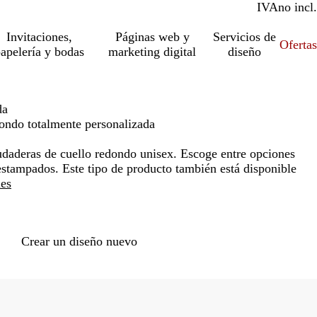
IVA
incl.
no incl.
Invitaciones,
Páginas web y
Servicios de
Ofertas
apelería y bodas
marketing digital
diseño
da
dondo totalmente personalizada
udaderas de cuello redondo unisex. Escoge entre opciones
 estampados. Este tipo de producto también está disponible
les
Loading
options
Crear un diseño nuevo