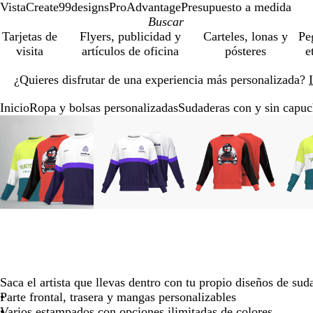
VistaCreate
99designs
ProAdvantage
Presupuesto a medida
Tarjetas de
Flyers, publicidad y
Carteles, lonas y
Pe
visita
artículos de oficina
pósteres
e
Diapositiva
¿Quieres disfrutar de una experiencia más personalizada?
1
de
Inicio
Ropa y bolsas personalizadas
Sudaderas con y sin capu
1
Diapositiva
Imagen
Acercado
Utiliza
Haz
Imagen
Acercado
Utiliza
Haz
Imagen
Acercado
Utiliza
Haz
1
ampliable
hasta
las
clic
ampliable
hasta
las
clic
ampliable
hasta
las
clic
de
mínimo
teclas
para
mínimo
teclas
para
mínimo
teclas
para
5
de
expandir
de
expandir
de
expandir
más
más
más
y
y
y
menos
menos
menos
para
para
para
ampliar
ampliar
ampliar
y
y
y
alejar
alejar
alejar
Saca el artista que llevas dentro con tu propio diseños de su
y
y
y
Parte frontal, trasera y mangas personalizables
las
las
las
Varios estampados con opciones ilimitadas de colores
flechas
flechas
flechas