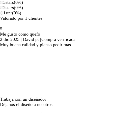
3
stars
(
0
%)
2
stars
(
0
%)
1
star
(
0
%)
Valorado por 1 clientes
5
Me gusto como quefo
2 dic 2025
|
David p.
|
Compra verificada
Muy buena calidad y pienso pedir mas
Trabaja con un diseñador
Déjanos el diseño a nosotros