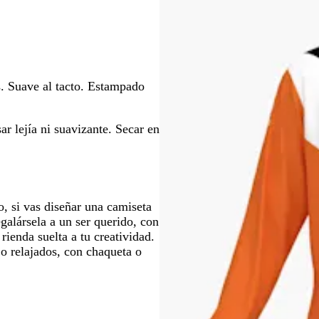
para
para
moverte
moverte
por
por
la
la
imagen
imagen
s. Suave al tacto. Estampado
r lejía ni suavizante. Secar en
so, si vas diseñar una camiseta
egalársela a un ser querido, con
rienda suelta a tu creatividad.
o relajados, con chaqueta o