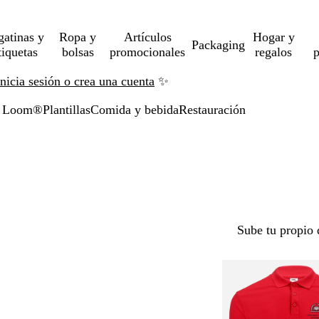
gatinas y
Ropa y
Artículos
Hogar y
Packaging
tiquetas
bolsas
promocionales
regalos
p
Inicia sesión o crea una cuenta
✨
he Loom®
Plantillas
Comida y bebida
Restauración
Sube tu propio 