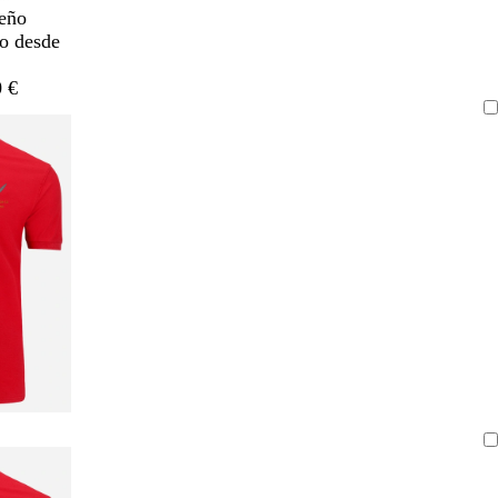
eño
do desde
 €