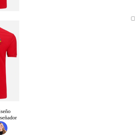
iseño
iseñador