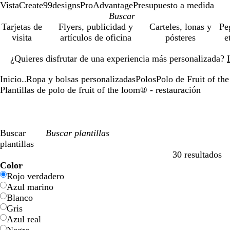
VistaCreate
99designs
ProAdvantage
Presupuesto a medida
Tarjetas de
Flyers, publicidad y
Carteles, lonas y
Pe
visita
artículos de oficina
pósteres
e
Diapositiva
¿Quieres disfrutar de una experiencia más personalizada?
1
de
Inicio
Ropa y bolsas personalizadas
Polos
Polo de Fruit of t
1
...
Plantillas de polo de fruit of the loom® - restauración
Buscar
plantillas
30 resultados
Filtros
Color
Rojo verdadero
Azul marino
Blanco
Gris
Azul real