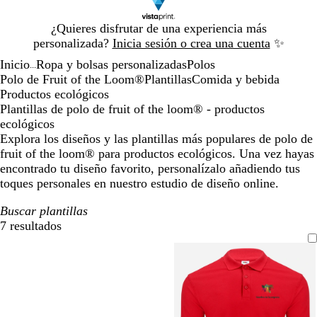
Diapositiva
¿Quieres disfrutar de una experiencia más
1
personalizada?
Inicia sesión o crea una cuenta
✨
de
Inicio
Ropa y bolsas personalizadas
Polos
1
...
Polo de Fruit of the Loom®
Plantillas
Comida y bebida
Productos ecológicos
Plantillas de polo de fruit of the loom® - productos
ecológicos
Explora los diseños y las plantillas más populares de polo de
fruit of the loom® para productos ecológicos. Una vez hayas
encontrado tu diseño favorito, personalízalo añadiendo tus
toques personales en nuestro estudio de diseño online.
Buscar plantillas
7 resultados
Filtros