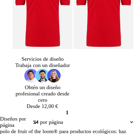
v
v
e
e
Servicios de diseño
r
r
Trabaja con un diseñador
d
d
e
e
b
Obtén un diseño
o
profesional creado desde
s
cero
q
Desde 12,00 €
u
1
e
Página
Diseños por
1
página
polo de fruit of the loom® para productos ecológicos: haz