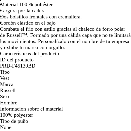
a
r
Material 100 % poliéster
por
por
por
por
por
por
por
por
t
Largura por la cadera
la
la
la
la
la
la
la
la
e
Dos bolsillos frontales con cremallera.
imagen
imagen
imagen
imagen
imagen
imagen
imagen
ima
Cordón elástico en el bajo
Combate el frío con estilo gracias al chaleco de forro polar
de Russell™. Formado por una cálida capa que no te limitará
los movimientos. Personalízalo con el nombre de tu empresa
y exhibe tu marca con orgullo.
Características del producto
ID del producto
PRD-F45139BD
Tipo
Vest
Marca
Russell
Sexo
Hombre
Información sobre el material
100% polyester
Tipo de puño
None