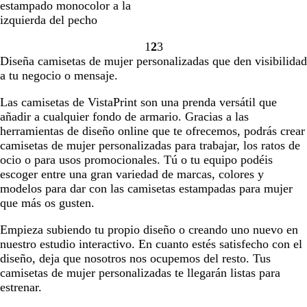
g
r
s
j
u
g
u
a
r
l
estampado monocolor a la
e
a
r
e
a
o
l
r
l
n
d
á
izquierda del pecho
a
d
o
z
c
o
m
c
i
n
d
o
1
2
3
a
e
a
o
n
t
Ir
Ir
Ir
o
Diseña camisetas de mujer personalizadas que den visibilidad
o
l
r
a
i
a
a
a
a tu negocio o mensaje.
s
e
i
l
c
la
la
la
c
s
n
o
página
página
página
Las camisetas de VistaPrint son una prenda versátil que
u
t
o
añadir a cualquier fondo de armario. Gracias a las
r
e
herramientas de diseño online que te ofrecemos, podrás crear
o
camisetas de mujer personalizadas para trabajar, los ratos de
ocio o para usos promocionales. Tú o tu equipo podéis
escoger entre una gran variedad de marcas, colores y
modelos para dar con las camisetas estampadas para mujer
que más os gusten.
Empieza subiendo tu propio diseño o creando uno nuevo en
nuestro estudio interactivo. En cuanto estés satisfecho con el
diseño, deja que nosotros nos ocupemos del resto. Tus
camisetas de mujer personalizadas te llegarán listas para
estrenar.