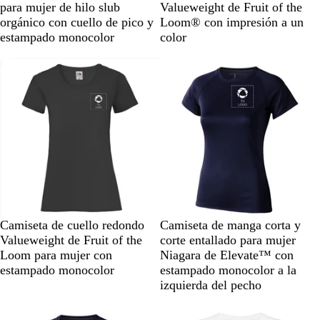
e
l
e
o
o
r
r
para mujer de hilo slub
Valueweight de Fruit of the
g
a
g
r
r
a
i
orgánico con cuello de pico y
Loom® con impresión a un
r
n
r
a
a
f
s
estampado monocolor
color
o
c
o
d
d
i
o
o
o
o
t
s
j
o
c
a
c
u
s
l
r
p
a
o
e
r
j
a
o
a
d
s
o
p
e
a
N
G
N
A
R
A
V
N
A
R
Camiseta de cuello redondo
Camiseta de manga corta y
d
e
r
a
z
o
z
e
e
m
o
Valueweight de Fruit of the
corte entallado para mujer
o
g
i
r
u
j
u
r
g
a
j
Loom para mujer con
Niagara de Elevate™ con
r
s
a
l
o
l
d
r
r
o
estampado monocolor
estampado monocolor a la
o
j
n
r
m
e
o
i
izquierda del pecho
a
j
e
a
m
l
l
s
a
a
r
a
i
l