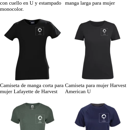
g
a
a
con cuello en U y estampado
manga larga para mujer
r
n
n
monocolor.
o
c
c
o
o
N
B
N
A
A
C
R
Camiseta de manga corta para
Camiseta para mujer Harvest
e
l
e
z
z
e
o
mujer Lafayette de Harvest
American U
g
a
g
u
u
n
j
r
n
r
l
l
i
o
o
c
o
m
d
z
o
a
e
a
r
s
i
c