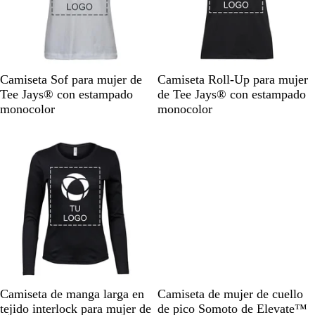
W
D
N
B
I
B
W
H
Camiseta Sof para mujer de
Camiseta Roll-Up para mujer
h
a
a
l
n
l
h
e
Tee Jays® con estampado
de Tee Jays® con estampado
i
r
v
a
d
a
i
a
monocolor
monocolor
t
k
y
c
i
c
t
t
e
G
k
g
k
e
h
r
o
e
e
r
y
G
r
e
y
B
N
D
W
G
B
N
A
R
Camiseta de manga larga en
Camiseta de mujer de cuello
l
a
a
h
r
l
e
z
o
tejido interlock para mujer de
de pico Somoto de Elevate™